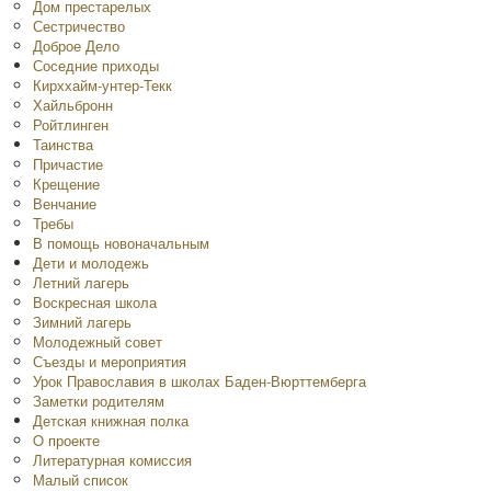
Дом престарелых
Сестричество
Доброе Дело
Соседние приходы
Кирххайм-унтер-Текк
Хайльбронн
Ройтлинген
Таинства
Причастие
Крещение
Венчание
Требы
В помощь новоначальным
Дети и молодежь
Летний лагерь
Воскресная школа
Зимний лагерь
Молодежный совет
Съезды и мероприятия
Урок Православия в школах Баден-Вюрттемберга
Заметки родителям
Детская книжная полка
O проекте
Литературная комиссия
Малый список