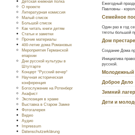
Детская книжная полка
Ежегодный праздн
O проекте
Павловны - корол
Литературная комиссия
Семейное по
Малый список
Большой список
Один раз в год с
Как читать книги детям
тяготы большой п
Статьи и заметки
Прочие материалы
Дом престар
400-летие дома Романовых
Мероприятия Германской
Создание Дома п
епархии
Инициатива право
Дни русской культуры в
русской.
Штутгарте
Молодежный 
Концерт "Русский вечер"
Научная историческая
Доброе Дело
конференция
Богослужение на Ротенберг
Зимний лаге
Акафист
Экспозиция в храме
Дети и молод
Выставка в Старом Замке
Фотогалерея
Видео
Аудио
Impressum
Datenschutzerklärung