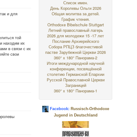
Список имен.
День Королевы Ольги 2026
так и для
Общая молитва за детей.
График чтения.
Orthodoxe Bibelschule Stuttgart
Летний православный лагерь
2026 для молодежи 15 -17 лет
елиться той
Послание Архиерейского
и находим их
Собора РПЦЗ благочестивой
ами в связи с их
пастве Зарубежной Церкви 2026
ляйте свои
360° x 180° Панорама-2
Итоги международной научной
конференции, посвящённой
столетию Германской Епархии
Русской Православной Церкви
Заграницей
360° x 180° Панорама-1
Facebook:
Russisch-Orthodoxe
Jugend in Deutschland
оролевы