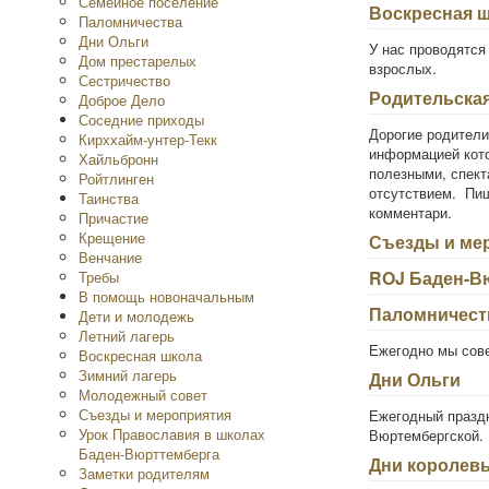
Семейное поселение
Воскресная 
Паломничества
Дни Ольги
У нас проводятся
Дом престарелых
взрослых.
Сестричество
Родительска
Доброе Дело
Соседние приходы
Дорогие родители
Кирххайм-унтер-Текк
информацией кото
Хайльбронн
полезными, спект
Ройтлинген
отсутствием. Пиш
Таинства
комментари.
Причастие
Крещение
Съезды и ме
Венчание
ROJ Баден-В
Требы
В помощь новоначальным
Паломничест
Дети и молодежь
Летний лагерь
Ежегодно мы сов
Воскресная школа
Зимний лагерь
Дни Ольги
Молодежный совет
Съезды и мероприятия
Ежегодный праздн
Урок Православия в школах
Вюртембергской.
Баден-Вюрттемберга
Дни королев
Заметки родителям