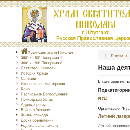
Храм Святителя Николая
Главная
360° x 180° Панорама-1
360° x 180° Панорама-2
Наша дея
Святитель Николай
История Храма
Святыни
В категории нет 
Иконописная мастерская
Клир
Подкатегори
Расписание Богослужений
ROJ
Приходской Устав
Адрес, проезд
Организация "Рус
Война в Украине
Жизнь прихода
Летний лагер
Доска объявлений
Родительская школа
Летний православ