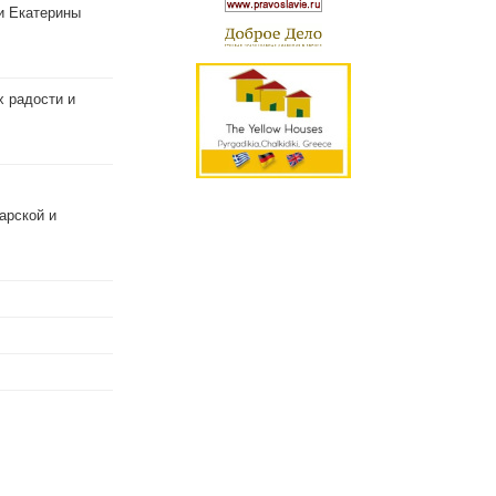
и Екатерины
х радости и
арской и