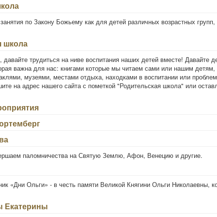
школа
 занятия по Закону Божьему как для детей различных возрастных групп, 
я школа
, давайте трудиться на ниве воспитания наших детей вместе! Давайте д
рая важна для нас: книгами которые мы читаем сами или нашим детям, 
аклями, музеями, местами отдыха, находками в воспитании или проблем
ите на адрес нашего сайта с пометкой "Родительская школа" или остав
роприятия
юртемберг
ва
ершаем паломничества на Святую Землю, Афон, Венецию и другие.
ик «Дни Ольги» - в честь памяти Великой Княгини Ольги Николаевны, к
ы Екатерины