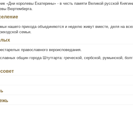
ик «Дни королевы Екатерины» - в честь памяти Великой русской Княгин
евы Вюртемберга.
селение
емьи нашего прихода объединяются и неделю живут вместе, деля на все
риходской семьи.
елых
рестарелых православного вероисповедания.
славных общин города Штутгарта: греческой, сербской, румынской, болг
совет
рь
ежь