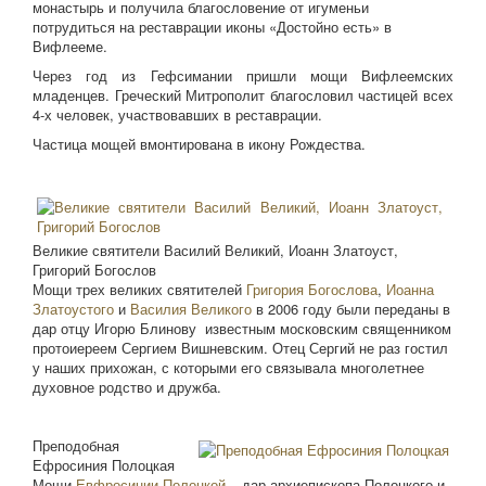
монастырь и получила благословение от игуменьи
потрудиться на реставрации иконы «Достойно есть» в
Вифлееме.
Через год из Гефсимании пришли мощи Вифлеемских
младенцев. Греческий Митрополит благословил частицей всех
4-х человек, участвовавших в реставрации.
Частица мощей вмонтирована в икону Рождества.
Великие святители Василий Великий, Иоанн Златоуст,
Григорий Богослов
Мощи трех великих святителей
Григория Богослова
,
Иоанна
Златоустого
и
Василия Великого
в 2006 году были переданы в
дар отцу Игорю Блинову известным московским священником
протоиереем Сергием Вишневским. Отец Сергий не раз гостил
у наших прихожан, с которыми его связывала многолетнее
духовное родство и дружба.
Преподобная
Ефросиния Полоцкая
Мощи
Евфросинии Полоцкой
– дар архиепископа Полоцкого и