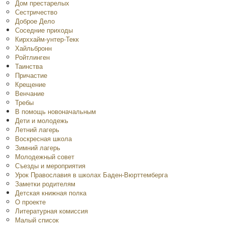
Дом престарелых
Сестричество
Доброе Дело
Соседние приходы
Кирххайм-унтер-Текк
Хайльбронн
Ройтлинген
Таинства
Причастие
Крещение
Венчание
Требы
В помощь новоначальным
Дети и молодежь
Летний лагерь
Воскресная школа
Зимний лагерь
Молодежный совет
Съезды и мероприятия
Урок Православия в школах Баден-Вюрттемберга
Заметки родителям
Детская книжная полка
O проекте
Литературная комиссия
Малый список