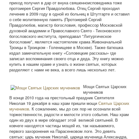
приход получил в дар от внука свяшенноисповедника тоже
протоиерея Сергия Правдолюбова. Отец Сергий проходил
лечение в 2009 году в одной из больниц в Штутгарте и оставил
о себе молитвенную память (Протоиерей Сергий
Правдолюбов, магистр богословия, профессор Московской
духовной академии и Православного Свято - Тихоновского
богословского института, преподавал "Литургическое
богословие", является настоятелем храма Живоначальной
Троицы в Троицком - Голенищеве в Москве). Также батюшка
издал замечательную книгу «Соловецкие рассказы» где
записал воспоминания своего отца и деда. Эту книгу можно
купить в нашем храме и узнать о жизни святых, которых
разделяют с нами не века, а всего лишь несколько лет.
Мощи Святых Царских
мучеников
В конце 2010 года на престольный праздник Святителя
Николая 19 декабря в наш храм пришли мощи
Святых Царских
мучеников
. К сожалению, мы до сих пор не осознали всей
торжественности, радости и милости этого события. Наш храм
один из двух в мире обладает этой великой святыней. В
ковчеге находятся частицы мощей из, так называемого,
первого захоронения на Парасенковом логе. Это девять
святых: царь мученик Николай, царица мученица Александра,