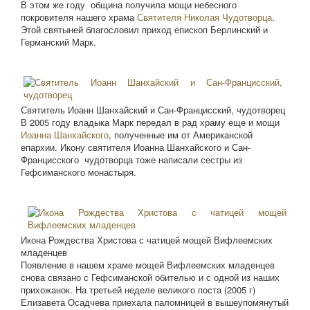
В этом же году община получила мощи небесного
покровителя нашего храма
Святителя Николая Чудотворца
.
Этой святыней благословил приход епископ Берлинский и
Германский Марк.
Святитель Иоанн Шанхайский и Сан-Францисский, чудотворец
В 2005 году владыка Марк передал в рад храму еще и мощи
Иоанна Шанхайского
, полученные им от Американской
епархии. Икону святителя Иоанна Шанхайского и Сан-
Францисского чудотворца тоже написали сестры из
Гефсиманского монастыря.
Икона Рождества Христова с чатицей мощей Вифлеемских
младенцев
Появление в нашем храме мощей Вифлеемских младенцев
снова связано с Гефсиманской обителью и с одной из наших
прихожанок. На третьей неделе великого поста (2005 г)
Елизавета Осадчева приехала паломницей в вышеупомянутый