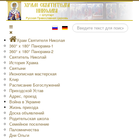
Поиск
Храм Святителя Николая
360° x 180° Панорама-1
360° x 180° Панорама-2
Святитель Николай
История Храма
Святыни
Иконописная мастерская
Клир
Расписание Богослужений
Приходской Устав
Адрес, проезд
Война в Украине
Жизнь прихода
Доска объявлений
Родительская школа
Семейное поселение
Паломничества
Дни Ольги