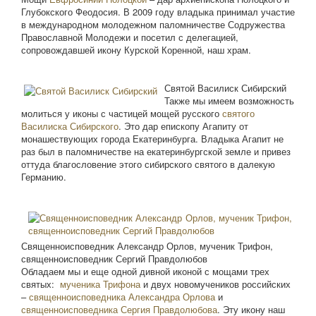
Глубокского Феодосия. В 2009 году владыка принимал участие
в международном молодежном паломничестве Содружества
Православной Молодежи и посетил с делегацией,
сопровождавшей икону Курской Коренной, наш храм.
Святой Василиск Сибирский
Также мы имеем возможность
молиться у иконы с частицей мощей русского
святого
Василиска Сибирского
. Это дар епископу Агапиту от
монашествующих города Екатеринбурга. Владыка Агапит не
раз был в паломничестве на екатеринбургской земле и привез
оттуда благословение этого сибирского святого в далекую
Германию.
Священноисповедник Александр Орлов, мученик Трифон,
священноисповедник Сергий Правдолюбов
Обладаем мы и еще одной дивной иконой с мощами трех
святых:
мученика Трифона
и двух новомучеников российских
–
священноисповедника Александра Орлова
и
священноисповедника Сергия Правдолюбова
. Эту икону наш