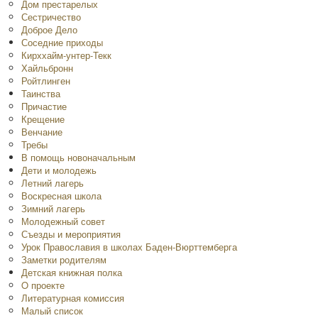
Дом престарелых
Сестричество
Доброе Дело
Соседние приходы
Кирххайм-унтер-Текк
Хайльбронн
Ройтлинген
Таинства
Причастие
Крещение
Венчание
Требы
В помощь новоначальным
Дети и молодежь
Летний лагерь
Воскресная школа
Зимний лагерь
Молодежный совет
Съезды и мероприятия
Урок Православия в школах Баден-Вюрттемберга
Заметки родителям
Детская книжная полка
O проекте
Литературная комиссия
Малый список