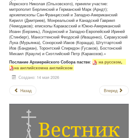
Йоркского Николая (Ольховского), приняли участие:
митрополит Берлинский и Германский Марк (Арндт);
архиепископы Сан-Францисский и Западно-Американский
Кирилл (Дмитриев), Монреальский и Канадский Гавриил
(Чемодаков); епископы Каракасский и Южно-Американский
Иоанн (Берзинь), Лондонский и Западно-Европейский Ириней
(Стинберг), Манхэттенский Феодосий (Иващенко), Сиракузский
Лука (Мурьянка), Сонорский Иаков (Корацца), Штутгартский
Иов (Бандман), Торонтский Спиридон (Гусаков), Бостонский
Михаил (Краули) и Сиэтлийский Петр (Каракозов).»
Послание Архиерейского Собора пастве
:
на русском
,
на английском
на английском
Создано: 14 мая 2026
Назад
Вперед