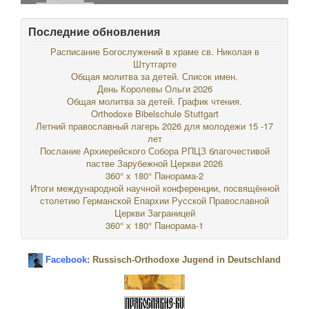
Последние обновления
Расписание Богослужений в храме св. Николая в
Штутгарте
Общая молитва за детей. Список имен.
День Королевы Ольги 2026
Общая молитва за детей. График чтения.
Orthodoxe Bibelschule Stuttgart
Летний православный лагерь 2026 для молодежи 15 -17
лет
Послание Архиерейского Собора РПЦЗ благочестивой
пастве Зарубежной Церкви 2026
360° x 180° Панорама-2
Итоги международной научной конференции, посвящённой
столетию Германской Епархии Русской Православной
Церкви Заграницей
360° x 180° Панорама-1
Facebook:
Russisch-Orthodoxe Jugend in Deutschland