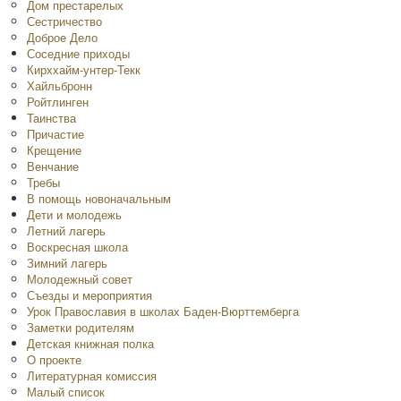
Дом престарелых
Сестричество
Доброе Дело
Соседние приходы
Кирххайм-унтер-Текк
Хайльбронн
Ройтлинген
Таинства
Причастие
Крещение
Венчание
Требы
В помощь новоначальным
Дети и молодежь
Летний лагерь
Воскресная школа
Зимний лагерь
Молодежный совет
Съезды и мероприятия
Урок Православия в школах Баден-Вюрттемберга
Заметки родителям
Детская книжная полка
O проекте
Литературная комиссия
Малый список