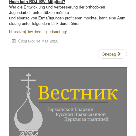
Noch kein ROJ
–
BW
–
Mitglied?
Wer die
Entwicklung und Verbesserung der orthodoxen
Jugendarbeit unterstützen möchte
und
ebenso
von
Ermäßigungen
profitieren
möchte,
kann
eine
Anm
eldung
unter
folgendem
Link
durchführen:
https://roj–bw.de/mitgliedsantrag/
Создано: 14 мая 2026
Вперед