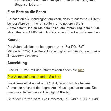
Bogenschießen…
Eine Bitte an die Eltern
Es hat sich als unabdingbar erwiesen, dass mindestens 5 Eltern
bei der Abreise mithelfen sollten. Bitte notieren Sie im
Anmeldeformular, ob Sie bereit sind, am letzten Tag, dem 13.08.
ab spätestens 11:00 beim Aufräumen und Packen mitzumachen.
Kosten
Die Aufenthaltskosten betragen
410
,- € (Für ROJ-BW-
Mitglieder
370
€). Die Bezahlung erfolgt ausschließlich durch eine
Einzugsermächtigung.
Anmeldung
Eine PDF Datei mit den Informationen finden sie
hier
.
Das Anmeldeformular finden Sie
hier
.
Die Anmeldefrist endet am 15. Juli, jedoch ist das frühere
Anmelden aufgrund der begrenzten Hauskapazität ratsam. Die
maximale Teilnehmerzahl beträgt 3
8
Kinder.
Leiter der Freizeit ist
V. Ilya
Limberger
, Tel. +49 160 9687 9549