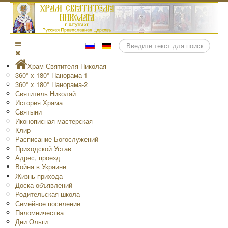
Поиск
Храм Святителя Николая
360° x 180° Панорама-1
360° x 180° Панорама-2
Святитель Николай
История Храма
Святыни
Иконописная мастерская
Клир
Расписание Богослужений
Приходской Устав
Адрес, проезд
Война в Украине
Жизнь прихода
Доска объявлений
Родительская школа
Семейное поселение
Паломничества
Дни Ольги