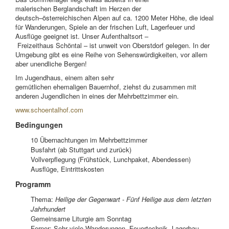
malerischen
Berg
landschaft
im Herzen der
deutsch
–
österreichischen Alpen
auf ca. 12
00 Meter Höhe
, die ideal
für Wanderungen, Spiele an der
frischen Luft, Lagerfeuer und
Ausflüge geeignet ist. Unser Aufenthaltsort
–
Freizeithaus
Schöntal
–
ist
unweit von
Oberstdorf
gelegen. In der
Umgeb
ung gibt es ei
ne Reihe von Sehenswürdigkeiten, vor
allem
aber unendliche Bergen!
Im Jugendhaus
,
einem alten sehr
gemütlichen
ehemaligen
Bauernhof
,
ziehst du
zusammen mit
anderen
Jugendlichen
in eines der Mehrbettzimmer ein.
www.schoentalhof.com
Bedingungen
10 Übernachtungen im Mehrbettzimmer
Busfahrt (ab Stuttgart und zurück)
Vollverpflegung (
Frühstück,
Lunchpaket
,
Abendessen
)
Ausflüge, Eintrittskosten
Programm
Thema:
Heilige der Gegenwart - Fünf Heilige aus dem letzten
Jahrhundert
Gemeinsame Liturgie am Sonntag
Ferner: Sehr viele Wanderungen, Feuertechnik, Lagerbau,