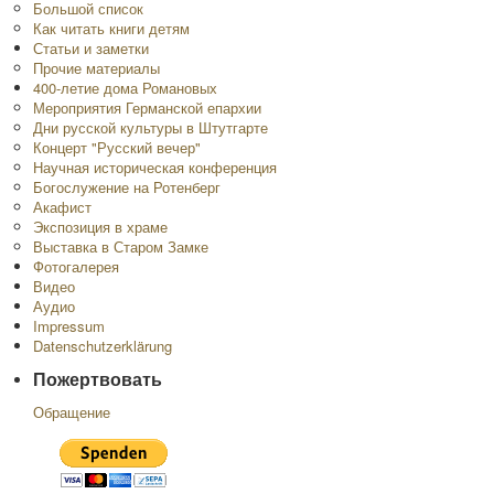
Большой список
Как читать книги детям
Статьи и заметки
Прочие материалы
400-летие дома Романовых
Мероприятия Германской епархии
Дни русской культуры в Штутгарте
Концерт "Русский вечер"
Научная историческая конференция
Богослужение на Ротенберг
Акафист
Экспозиция в храме
Выставка в Старом Замке
Фотогалерея
Видео
Аудио
Impressum
Datenschutzerklärung
Пожертвовать
Обращение