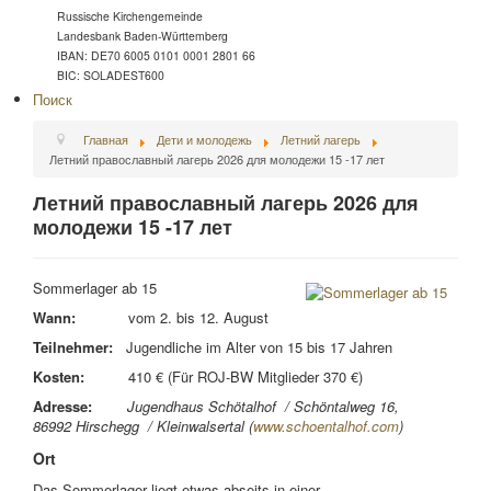
Russische Kirchengemeinde
Landesbank Baden-Württemberg
IBAN: DE70 6005 0101 0001 2801 66
BIC: SOLADEST600
Поиск
Главная
Дети и молодежь
Летний лагерь
Летний православный лагерь 2026 для молодежи 15 -17 лет
Летний православный лагерь 2026 для
молодежи 15 -17 лет
Sommerlager ab 15
Wann:
vom 2. bis 12. August
Teilnehmer:
Jugendliche im Alter von 15 bis 17 Jahren
Kosten:
410 € (Für ROJ-BW Mitglieder 370 €)
Adresse:
Jugendhaus Schötalhof /
Schöntalweg 16
,
8
6992
Hirschegg
/ Kleinwalsertal (
www.schoentalhof.com
)
Ort
Das Sommerlager liegt etwas abseits in einer