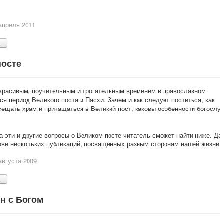
апреля 2011
.
посте
красивым, поучительным и трогательным временем в православном
ся период Великого поста и Пасхи. Зачем и как следует поститься, как
сещать храм и причащаться в Великий пост, каковы особенности богослу
на эти и другие вопросы о Великом посте читатель сможет найти ниже. 
ове нескольких публикаций, посвященных разным сторонам нашей жизни 
августа 2009
.
н с Богом