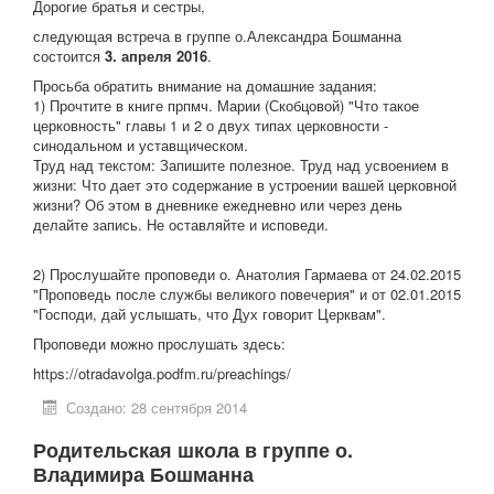
Дорогие братья и сестры,
следующая встреча в группе о.Александра Бошманна
состоится
3. апреля 2016
.
Просьба обратить внимание на домашние задания:
1) Прочтите в книге прпмч. Марии (Скобцовой) "Что такое
церковность" главы 1 и 2 о двух типах церковности -
синодальном и уставщическом.
Труд над текстом: Запишите полезное. Труд над усвоением в
жизни: Что дает это содержание в устроении вашей церковной
жизни? Об этом в дневнике ежедневно или через день
делайте запись. Не оставляйте и исповеди.
2) Прослушайте проповеди о. Анатолия Гармаева от 24.02.2015
"Проповедь после службы великого повечерия" и от 02.01.2015
"Господи, дай услышать, что Дух говорит Церквам".
Проповеди можно прослушать здесь:
https://otradavolga.podfm.ru/preachings/
Создано: 28 сентября 2014
Родительская школа в группе о.
Владимира Бошманна