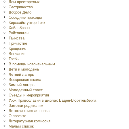
Дом престарелых
Сестричество
Доброе Дело
Соседние приходы
Кирххайм-унтер-Текк
Хайльбронн
Ройтлинген
Таинства
Причастие
Крещение
Венчание
Требы
В помощь новоначальным
Дети и молодежь
Летний лагерь
Воскресная школа
Зимний лагерь
Молодежный совет
Съезды и мероприятия
Урок Православия в школах Баден-Вюрттемберга
Заметки родителям
Детская книжная полка
O проекте
Литературная комиссия
Малый список