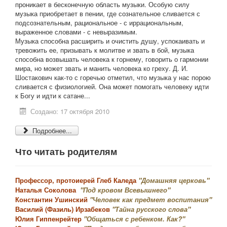
проникает в бесконечную область музыки. Особую силу
музыка приобретает в пении, где сознательное сливается с
подсознательным, рациональное - с иррациональным,
выраженное словами - с невыразимым.
Музыка способна расширить и очистить душу, успокаивать и
тревожить ее, призывать к молитве и звать в бой, музыка
способна возвышать человека к горнему, говорить о гармонии
мира, но может звать и манить человека ко греху. Д. И.
Шостакович как-то с горечью отметил, что музыка у нас порою
сливается с физиологией. Она может помогать человеку идти
к Богу и идти к сатане...
Создано: 17 октября 2010
Подробнее...
Что читать родителям
Профессор, протоиерей Глеб Каледа
"Домашняя церковь"
Наталья Соколова
"Под кровом Всевышнего"
Константин Ушинский
"Человек как предмет воспитания"
Василий (Фазиль) Ирзабеков
"Тайна русского слова"
Юлия Гиппенрейтер
"Общаться с ребенком. Как?"