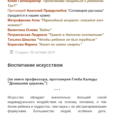
Юлия Гиппенрейтер
"
Продолжаем общаться с ребенком.
Так?"
Протоиерей
Анатолий Правдолюбов
"Соловецкие рассказы"
(продается в нашем храме)
Митрофанова Алла
"Переходный возраст: спасайся кто
может!"
Валентина Осеева
"Бабка"
Петрановская Людмила
"Травля в детском коллективе"
Татьяна Шишова
"Чтобы ребенок не был трудным"
Борисова Марина
"Ангел по имени смерть"
Создано: 02 октября 2010
Воспитание искусством
(по книге профессора, протоиерея Глеба Каледы
"Домашняя церковь")
* * *
Искусство обладает значительно большей силой
индивидуального воздействия на психику человека, и тем
более ребенка и подростка, чем наука с ее абстрагированными
формулами. Большинство людей, особенно дети,