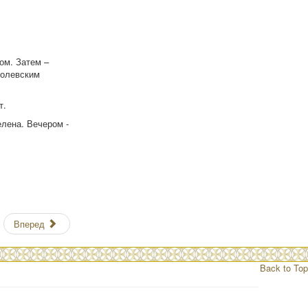
ом. Затем –
ролевским
т.
лена. Вечером -
Вперед
Back to Top