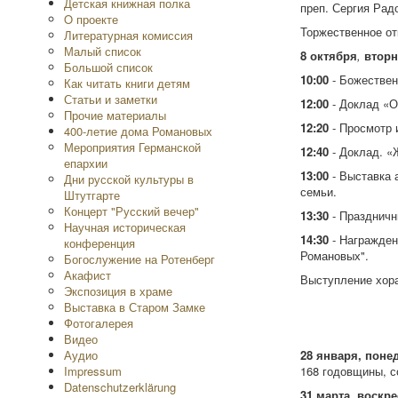
Детская книжная полка
преп. Сергия Рад
O проекте
Торжественное от
Литературная комиссия
Малый список
8 октября
,
вторн
Большой список
10:00
- Божествен
Как читать книги детям
Статьи и заметки
12:00
- Доклад «О
Прочие материалы
12:20
- Просмотр 
400-летие дома Романовых
Мероприятия Германской
12:40
- Доклад. «
епархии
13:00
- Выставка 
Дни русской культуры в
семьи.
Штутгарте
Концерт "Русский вечер"
13:30
- Праздничн
Научная историческая
14:30
- Награжден
конференция
Романовых".
Богослужение на Ротенберг
Акафист
Выступление хора
Экспозиция в храме
Выставка в Старом Замке
Фотогалерея
Видео
Аудио
28 января, поне
Impressum
168 годовщины, с
Datenschutzerklärung
31 марта, воскре