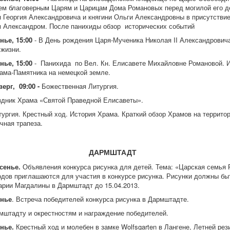
сем благоверным Царям и Царицам Дома Романовых перед могилой его де
 Георгия Александровича и княгини Ольги Александровны в присутстви
 Александром. После панихиды обзор исторических событий
нье, 15:00
- В День рождения Царя-Мученика Николая II Александрови
 жизни.
нье, 15:00
- Панихида по Вел. Кн. Елисавете Михайловне Романовой. 
ама-Памятника на немецкой земле.
верг, 09:00 -
Божественная Литургия.
здник Храма «Святой Праведной Елисаветы».
ургия. Крестный ход. История Храма. Краткий обзор Храмов на террито
чная трапеза.
ДАРМШТАДТ
сенье.
Объявления конкурса рисунка для детей. Тема: «Царская семья 
одов приглашаются для участия в конкурсе рисунка. Рисунки должны бы
арии Магдалины в Дармштадт до 15.04.2013.
енье
. Встреча победителей конкурса рисунка в Дармштадте.
мштадту и окрестностям и награждение победителей.
енье.
Крестный ход и молебен в замке Wolfsgarten в Лангене, Летней рез