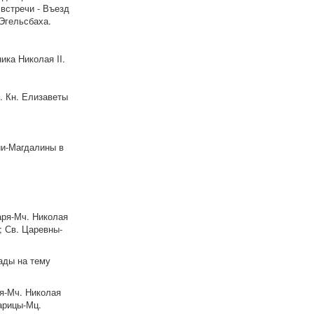
встречи - Въезд
 Эгельсбаха.
ка Николая II.
. Кн. Елизаветы
ии-Магдалины в
аря-Мч. Николая
; Св. Царевны-
ады на тему
я-Мч. Николая
арицы-Мц.