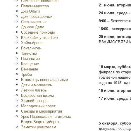
Семейное поселение
21 июня, вторни
Паломничества
Дни Ольги
24 июля, среда
-
Дом престарелых
9:00
–
Божествен
Сестричество
Доброе Дело
18:00
- экскурсия
Соседние приходы
25 июля, пятни
Кирххайм-унтер-Текк
ВЗАИМОСВЯЗИ М
Хайльбронн
Ройтлинген
Таинства
Причастие
Крещение
16 марта, суббот
Венчание
февраля по старо
Требы
трапезной нашего
В помощь новоначальным
года по 1918 год»
Дети и молодежь
Летний лагерь
16 июля, вторни
Воскресная школа
17 июля, среда
,
Зимний лагерь
Молодежный совет
Съезды и мероприятия
Урок Православия в школах
Баден-Вюрттемберга
5 октября, суббо
Заметки родителям
девушек, посвяще