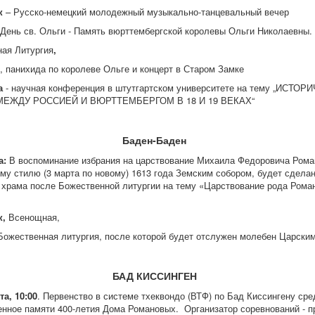
к
– Русско-немецкий молодежный музыкально-танцевальный вечер
 День св. Ольги - Память вюрттембергской королевы Ольги Николаевны.
ная
Литургия
,
, панихида по королеве Ольге и концерт в Старом Замке
ца
- научная конференция в штутгартском университете на тему „ИСТО
ЕЖДУ РОССИЕЙ И ВЮРТТЕМБЕРГОМ В 18 И 19 ВЕКАХ“
Баде
н-Баден
а
:
В воспоминание избрания на царствование Михаила Федоровича Рома
му стилю (3 марта по новому) 1613 года Земским собором, будет сделан
 храма после Божественной литургии на тему «Царствование рода Рома
к
,
Всенощная,
Божественная литургия, после которой будет отслужен молебен Царски
БАД КИССИНГЕН
та,
10:00
. Первенство в системе тхеквондо (ВТФ) по Бад Киссингену ср
нное памяти 400-летия Дома Романовых. Организатор соревнований - 