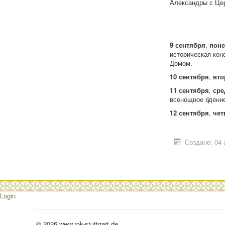
Александры с Цер
9 сентября
,
поне
историческая кон
Домом.
10 сентября
,
вто
11 сентября
,
сре
всенощное бдение
12 сентября
,
чет
Создано: 04 
Login
© 2026 www.rok-stuttgart.de