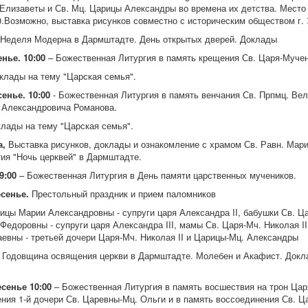
 Елизаветы и Св. Мц. Царицы Александры во времена их детства. Место 
00.Возможно, выставка рисунков совместно с историческим обществом г.
Неделя Модерна в Дармштадте. День открытых дверей. Доклады
енье. 10:00
– Божественная Литургия в память крещения Св. Царя-Мучени
оклады на тему "Царская семья".
енье. 10:00
- Божественная Литургия в память венчания Св. Прпмц. Вел
я Александровича Романова.
клады на тему "Царская семья".
а,
Выставка рисунков, доклады и ознакомление с храмом Св. Равн. Мар
ия "Ночь церквей" в Дармштадте.
9:00
– Божественная Литургия в День памяти царственных мучеников.
есенье.
Престольный праздник и прием паломников
ицы Марии Александровны - супруги царя Александра II, бабушки Св. Ц
Федоровны - супруги царя Александра III, мамы Св. Царя-Мч. Николая II
евны - третьей дочери Царя-Мч. Николая II и Царицы-Мц. Александры
а
Годовщина освящения церкви в Дармштадте. Молебен и Акафист. Докл
сенье 10:00
– Божественная Литургия в память восшествия на трон Цар
дения 1-й дочери Св. Царевны-Мц. Ольги и в память воссоединения Св. Ц