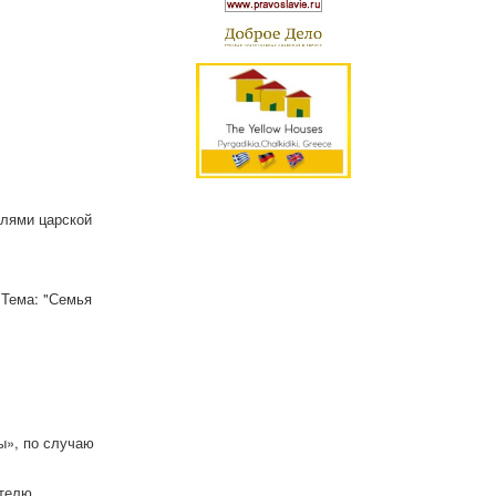
елями царской
 Тема: "Семья
ы», по случаю
телю