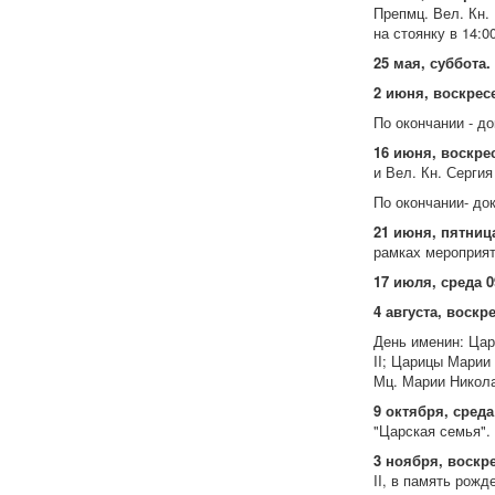
Препмц. Вел. Кн.
на стоянку в 14:
25 мая, суббота.
2 июня, воскрес
По окончании - д
16 июня, воскрес
и Вел. Кн. Серги
По окончании- до
21 июня, пятниц
рамках мероприят
17 июля, среда 0
4 августа, воскр
День именин: Цар
II; Царицы Марии 
Мц. Марии Никола
9 октября, сред
"Царская семья".
3 ноября, воскре
II, в память рож