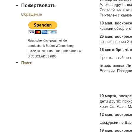
Александру II, в
Пожертвовать
Светлейших князя
Обращение
Ринтелен с сыном
19 мая, воскресе
краткий обзор его
26 мая, воскресе
Russische Kirchengemeinde
возникновения Хр
Landesbank Baden-Württemberg
18 сентября, чет
IBAN: DE70 6005 0101 0001 2801 66
BIC: SOLADEST600
Престольный пра
Поиск
Божественная Лит
Епархии. Праздни
10 марта, воскре
дети других прих
храм Св. Равн. М
12 мая, воскрес
Экскурсии по Дар
19 мая, воскрес