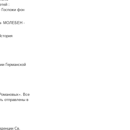
тей :
е Госпожи фон
ча- МОЛЕБЕН -
История
рии Германской
Романовых». Все
ть отправлены в
иденции Св.