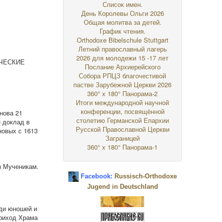
Список имен.
День Королевы Ольги 2026
Общая молитва за детей.
График чтения.
Orthodoxe Bibelschule Stuttgart
Летний православный лагерь
2026 для молодежи 15 -17 лет
РИЧЕСКИЕ
Послание Архиерейского
Собора РПЦЗ благочестивой
пастве Зарубежной Церкви 2026
360° x 180° Панорама-2
Итоги международной научной
конференции, посвящённой
нова 21
столетию Германской Епархии
 доклад в
Русской Православной Церкви
новых с 1613
Заграницей
360° x 180° Панорама-1
м Мученикам.
Facebook:
Russisch-Orthodoxe
Jugend in Deutschland
еди юношей и
приход Храма