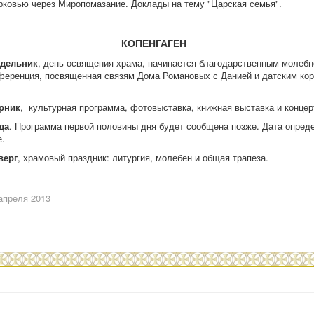
ковью через Миропомазание. Доклады на тему "Царская семья".
КОПЕНГАГЕН
дельник
, день освящения храма, начинается благодарственным молебн
ференция, посвященная связям Дома Романовых с Данией и датским ко
рник
, культурная программа, фотовыставка, книжная выставка и концер
да
. Программа первой половины дня будет сообщена позже. Дата опреде
.
верг
, храмовый праздник: литургия, молебен и общая трапеза.
апреля 2013