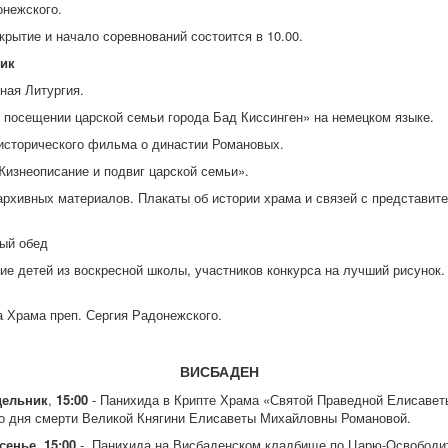
онежского.
крытие и начало соревнований состоится в 10.00.
ик
ная Литургия.
 посещении царской семьи города Бад Киссинген» на немецком языке.
исторического фильма о династии Романовых.
Жизнеописание и подвиг царской семьи».
архивных материалов. Плакаты об истории храма и связей с представит
ый обед
ие детей из воскресной школы, участников конкурса на лучший рисунок.
 Храма преп. Сергия Радонежского.
ВИСБАДЕН
дельник
,
15:00
- Панихида в Крипте Храма «Святой Праведной Елисавет
о дня смерти Великой Княгини Елисаветы Михайловны Романовой.
сенье, 15:00
- Панихида на Висбаденском кладбище по Царю-Освободи