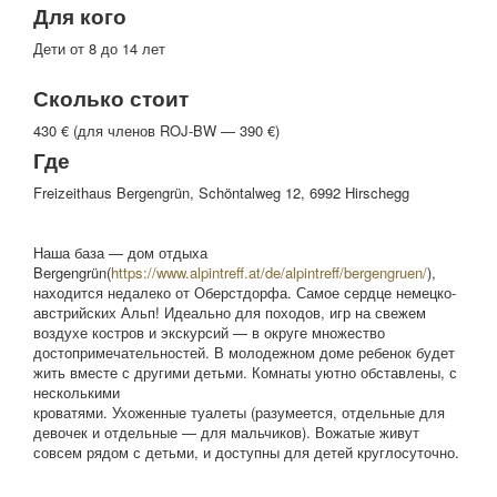
Для кого
Дети от 8 до 14 лет
Сколько стоит
430 € (для членов ROJ-BW — 390 €)
Где
Freizeithaus Bergengrün, Schöntalweg 12, 6992 Hirschegg
Наша база — дом отдыха
Bergengrün(
https://www.alpintreff.at/de/alpintreff/bergengruen/
),
находится недалеко от Оберстдорфа. Самое сердце немецко-
австрийских Альп! Идеально для походов, игр на свежем
воздухе костров и экскурсий — в округе множество
достопримечательностей. В молодежном доме ребенок будет
жить вместе с другими детьми. Комнаты уютно обставлены, с
несколькими
кроватями. Ухоженные туалеты (разумеется, отдельные для
девочек и отдельные — для мальчиков). Вожатые живут
совсем рядом с детьми, и доступны для детей круглосуточно.