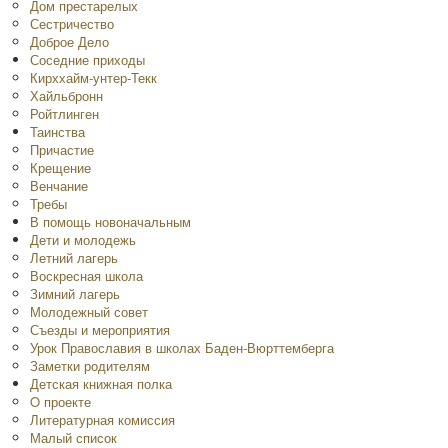
Дом престарелых
Сестричество
Доброе Дело
Соседние приходы
Кирххайм-унтер-Текк
Хайльбронн
Ройтлинген
Таинства
Причастие
Крещение
Венчание
Требы
В помощь новоначальным
Дети и молодежь
Летний лагерь
Воскресная школа
Зимний лагерь
Молодежный совет
Съезды и мероприятия
Урок Православия в школах Баден-Вюрттемберга
Заметки родителям
Детская книжная полка
O проекте
Литературная комиссия
Малый список