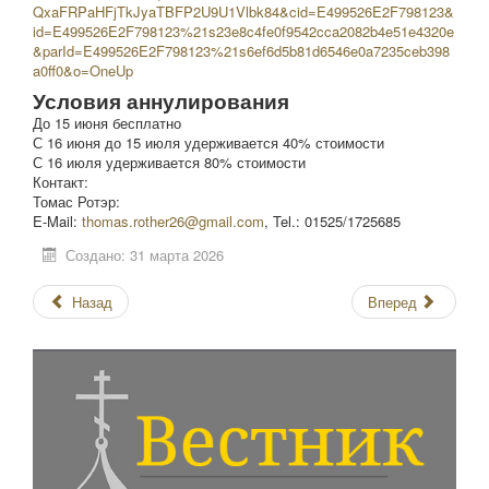
QxaFRPaHFjTkJyaTBFP2U9U1Vlbk84&cid=E499526E2F798123&
id=E499526E2F798123%21s23e8c4fe0f9542cca2082b4e51e4320e
&parId=E499526E2F798123%21s6ef6d5b81d6546e0a7235ceb398
a0ff0&o=OneUp
Условия аннулирования
До 15 июня бесплатно
С 16 июня до 15 июля удерживается 40% стоимости
С 16 июля удерживается 80% стоимости
Контакт:
Томас Ротэр:
E-Mail:
thomas.rother26@gmail.com
, Tel.: 01525/1725685
Создано: 31 марта 2026
Назад
Вперед