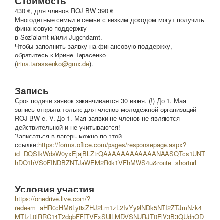
Стоимость
430 €, для членов ROJ BW 390 €
Многодетные семьи и семьи с низким доходом могут получить
финансовую поддержку
в Sozialamt и/или Jugendamt.
Чтобы заполнить заявку на финансовую поддержку,
обратитесь к Ирине Тарасенко
(
irina.tarassenko@gmx.de
).
Запись
Срок подачи заявок заканчивается 30 июня. (!) До 1. Мая
запись открыта только для членов молодёжной организаций
ROJ BW e. V. До 1. Мая заявки не-членов не являются
действительной и не учитываются!
Записаться в лагерь можно по этой
ссылке:
https://forms.office.com/pages/responsepage.aspx?
id=DQSIkWdsW0yxEjajBLZtrQAAAAAAAAAAAANAASQTcs1UNT
hDQ1hVS0FINDBZNTJaWEM2R0k1VFhMWS4u&route=shorturl
Условия участия
https://onedrive.live.com/?
redeem=aHR0cHM6Ly8xZHJ2Lm1zL2IvYy9lNDk5NTI2ZTJmNzk4
MTIzL0lRRC14T2dqbFFfTVFxSUlLMDVSNURJT0FlV3B3QUdnOD