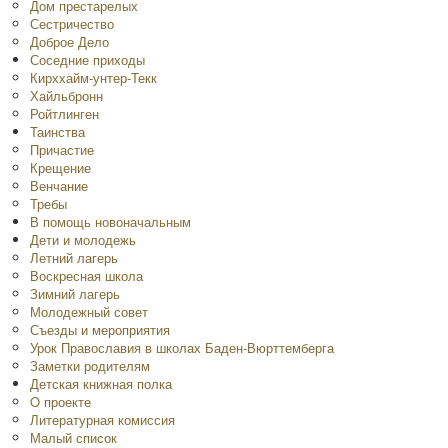
Дом престарелых
Сестричество
Доброе Дело
Соседние приходы
Кирххайм-унтер-Текк
Хайльбронн
Ройтлинген
Таинства
Причастие
Крещение
Венчание
Требы
В помощь новоначальным
Дети и молодежь
Летний лагерь
Воскресная школа
Зимний лагерь
Молодежный совет
Съезды и мероприятия
Урок Православия в школах Баден-Вюрттемберга
Заметки родителям
Детская книжная полка
O проекте
Литературная комиссия
Малый список