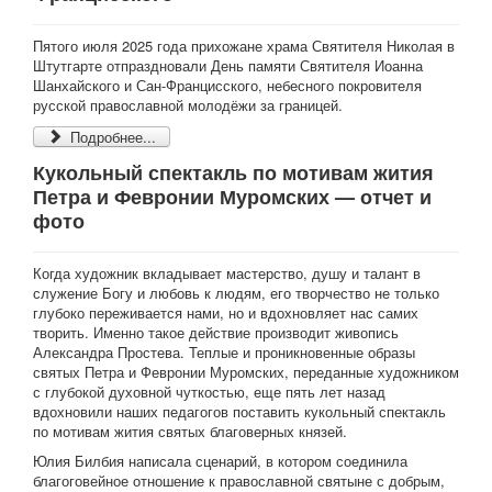
Пятого июля 2025 года прихожане храма Святителя Николая в
Штутгарте отпраздновали День памяти Святителя Иоанна
Шанхайского и Сан-Францисского, небесного покровителя
русской православной молодёжи за границей.
Подробнее...
Кукольный спектакль по мотивам жития
Петра и Февронии Муромских — отчет и
фото
Когда художник вкладывает мастерство, душу и талант в
служение Богу и любовь к людям, его творчество не только
глубоко переживается нами, но и вдохновляет нас самих
творить. Именно такое действие производит живопись
Александра Простева. Теплые и проникновенные образы
святых Петра и Февронии Муромских, переданные художником
с глубокой духовной чуткостью, еще пять лет назад
вдохновили наших педагогов поставить кукольный спектакль
по мотивам жития святых благоверных князей.
Юлия Билбия написала сценарий, в котором соединила
благоговейное отношение к православной святыне с добрым,