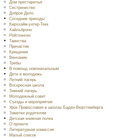
Дом престарелых
Сестричество
Доброе Дело
Соседние приходы
Кирххайм-унтер-Текк
Хайльбронн
Ройтлинген
Таинства
Причастие
Крещение
Венчание
Требы
В помощь новоначальным
Дети и молодежь
Летний лагерь
Воскресная школа
Зимний лагерь
Молодежный совет
Съезды и мероприятия
Урок Православия в школах Баден-Вюрттемберга
Заметки родителям
Детская книжная полка
O проекте
Литературная комиссия
Малый список