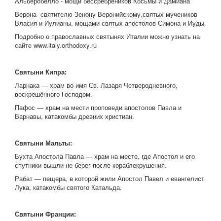
Альберобелло - мощи бессребреников Косьмы и Дамиана
Верона- святителю Зенону Веронийскому,святых мучеников
Власия и Иулианы, мощами святых апостолов Симона и Иуды.
Подробно о православных святынях Италии можно узнать на
сайте www.italy.orthodoxy.ru
Святыни Кипра:
Ларнака — храм во имя Св. Лазаря Четверодневного,
воскрешённого Господом.
Пафос — храм на мести проповеди апостолов Павла и
Варнавы, катакомбы древних христиан.
Святыни Мальты:
Бухта Апостола Павла — храм на месте, где Апостол и его
спутники вышли не берег после кораблекрушения.
Рабат — пещера, в которой жили Апостол Павел и евангелист
Лука, катакомбы святого Катальда.
Святыни Франции: