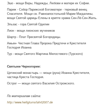
Эшо - мощи Веры, Надежды, Любови и матери их Софии.
Париж - Собор Парижской Богоматери - терновый венец
Спасителя. Мощи св. Равноапостольной Марии Магдалины,
мощи Святой царицы Елены в крипте храма Сен-Лё-Сен-Жиль.
Эльзас - гора Святой Одилии
Лион - мощи лионских мучеников
Шартр - Плат Пресвятой Богородицы.
Амьен- Честная Глава Пророка Предтечи и Крестителя
Господня Иоанна
Тур - мощи Святого Мартина Милостевого (Турского)
Святыни Черногории:
Цетинский монастырь — мощи (рука) Иоанна Крестителя,
частица Креста Господня.
Острог — мощи святого Василия Острожского.
По материалам сайта:
http://www.heiligtumsfahrt2007.de