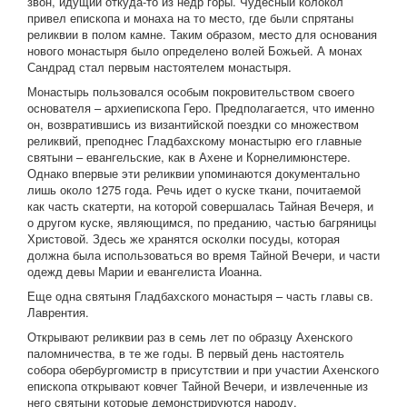
звон, идущий откуда-то из недр горы. Чудесный колокол
привел епископа и монаха на то место, где были спрятаны
реликвии в полом камне. Таким образом, место для основания
нового монастыря было определено волей Божьей. А монах
Сандрад стал первым настоятелем монастыря.
Монастырь пользовался особым покровительством своего
основателя – архиепископа Геро. Предполагается, что именно
он, возвратившись из византийской поездки со множеством
реликвий, преподнес Гладбахскому монастырю его главные
святыни – евангельские, как в Ахене и Корнелимюнстере.
Однако впервые эти реликвии упоминаются документально
лишь около 1275 года. Речь идет о куске ткани, почитаемой
как часть скатерти, на которой совершалась Тайная Вечеря, и
о другом куске, являющимся, по преданию, частью багряницы
Христовой. Здесь же хранятся осколки посуды, которая
должна была использоваться во время Тайной Вечери, и части
одежд девы Марии и евангелиста Иоанна.
Еще одна святыня Гладбахского монастыря – часть главы св.
Лаврентия.
Открывают реликвии раз в семь лет по образцу Ахенского
паломничества, в те же годы. В первый день настоятель
собора обербургомистр в присутствии и при участии Ахенского
епископа открывают ковчег Тайной Вечери, и извлеченные из
него святыни которые демонстрируются народу.