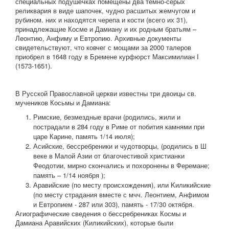
специальных подушечках помещены два темно-серых
реликвария в виде шапочек, чудно расшитых жемчугом и
рубином. них и находятся черепа и кости (всего их 31),
принадлежащие Косме и Дамиану и их родным братьям –
Леонтию, Анфиму и Евтропию. Архивные документы
свидетельствуют, что ковчег с мощами за 2000 талеров
приобрел в 1648 году в Бремене курфюрст Максимилиан I
(1573-1651).
В Русской Православной церкви известны три двоицы св.
мучеников Косьмы и Дамиана:
Римские, безмездные врачи (родились, жили и
пострадали в 284 году в Риме от побития камнями при
царе Карине, память 1/14 июля);
Асийские, бессребреники и чудотворцы, (родились в Ш
веке в Малой Азии от благочестивой христианки
Феодотии, мирно скончались и похоронены в Феремане;
память – 1/14 ноября );
Аравийские (по месту происхождения), или Kиликийские
(по месту страдания вместе с мчч. Леонтием, Анфимом
и Евтропием - 287 или 303), память - 17/30 октября.
Агиографические сведения о бессребрениках Космы и
Дамиана Аравийских (Киликийских), которые были