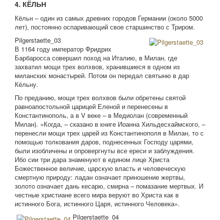
4. КЁЛЬН
Кёльн – один из самых древних городов Германии (около 5000
лет), постоянно оспаривающий свое старшинство с Триром.
Pilgerstaette_03
В 1164 году император Фридрих
Барбаросса совершил поход на Италию, в Милан, где
захватил мощи трех волхвов, хранившиеся в одном из
миланских монастырей. Потом он передал святыню в дар
Кёльну.
По преданию, мощи трех волхвов были обретены святой
равноапостольной царицей Еленой и перенесены в
Константинополь, а в V веке – в Медиолан (современный
Милан). «Когда, – сказано в книге Иоанна Хильдесхаймского, –
перенесли мощи трех царей из Константинополя в Милан, то с
помощью толкования даров, поднесенных Господу царями,
были изобличены и опровергнуты все ереси и заблуждения.
Ибо сии три дара знаменуют в едином лице Христа
Божественное величие, царскую власть и человеческую
смертную природу: ладан означает приношение жертвы,
золото означает дань кесарю, смирна – помазание мертвых. И
честные христиане всего мира веруют во Христа как в
истинного Бога, истинного Царя, истинного Человека».
Pilgerstaette_04