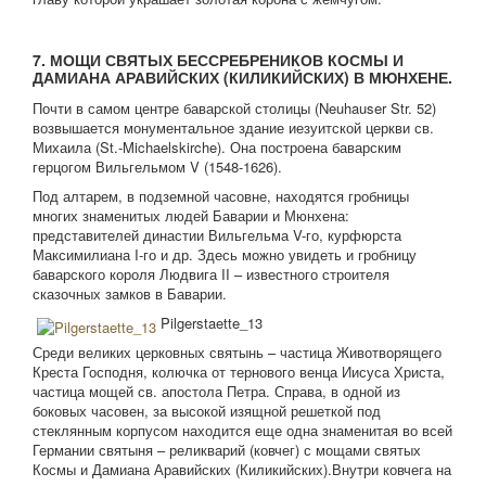
7. МОЩИ СВЯТЫХ БЕССРЕБРЕНИКОВ КОСМЫ И
ДАМИАНА АРАВИЙСКИХ (КИЛИКИЙСКИХ) В МЮНХЕНЕ.
Почти в самом центре баварской столицы (Neuhauser Str. 52)
возвышается монументальное здание иезуитской церкви св.
Михаила (St.-Michaelskirche). Она построена баварским
герцогом Вильгельмом V (1548-1626).
Под алтарем, в подземной часовне, находятся гробницы
многих знаменитых людей Баварии и Мюнхена:
представителей династии Вильгельма V-го, курфюрста
Максимилиана I-го и др. Здесь можно увидеть и гробницу
баварского короля Людвига II – известного строителя
сказочных замков в Баварии.
Pilgerstaette_13
Среди великих церковных святынь – частица Животворящего
Креста Господня, колючка от тернового венца Иисуса Христа,
частица мощей св. апостола Петра. Справа, в одной из
боковых часовен, за высокой изящной решеткой под
стеклянным корпусом находится еще одна знаменитая во всей
Германии святыня – реликварий (ковчег) с мощами святых
Космы и Дамиана Аравийских (Киликийских).Внутри ковчега на