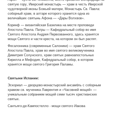
святую гору, Иверский монастырь — храм в честь Иверской
чудотворной иконы Божьей матери, Монастырь Св. Павла:
соборный храм, в алтаре которого хранится одна из
величайших святынь Афона — «Дары Волхвов».
Коринф — византийская Базилика на месте проповеди
Апостола Павла. Патры — Кафедральный собор во имя
Святого Апостола Андрея Первозванного, здесь хранятся
мощи Святого и части креста, на котором он был распят.
Фесалонника (современные Салоники) — храм Святого
Апостола Павла, храм во имя святого великомученика
Димитрия Солунского, храм святых равноапостольных
Кирилла и Мефодия, Кафедральный собор, в котором
хранятся мощи святого Григория Паламы.
Святыни Испании:
Эскориал — дворцово-монастырский ансамбль с соборным
храмом св. мученика Лаврентия и «Часовней мощей» —
уникальным собранием мощей семи тысяч христианских
святых.
Сантьяго-де-Кампостелло - мощи святого Иакова