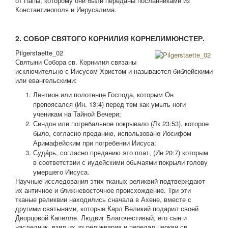
от Папы, которому они были переданы посланниками из
Константинополя и Иерусалима.
2. СОБОР СВЯТОГО КОРНИЛИЯ КОРНЕЛИМЮНСТЕР.
Pilgerstaette_02
Святыни Собора св. Корнилия связаны
исключительно с Иисусом Христом и называются библейскими
или евангельскими:
Лентион или полотенце Господа, которым Он
препоясался (Ин. 13:4) перед тем как умыть ноги
ученикам на Тайной Вечери;
Синдон или погребальное покрывало (Лк 23:53), которое
было, согласно преданию, использовано Иосифом
Аримафейским при погребении Иисуса;
Судáрь, согласно преданию это плат, (Ин 20:7) которым
в соответствии с иудейскими обычаями покрыли голову
умершего Иисуса.
Научные исследования этих тканых реликвий подтверждают
их античное и ближневосточное происхождение. Три эти
тканые реликвии находились сначала в Ахене, вместе с
другими святынями, которые Карл Великий подарил своей
Дворцовой Капелле. Людвиг Благочестивый, его сын и
наследник, взял их из реликвария и передал церкви св.