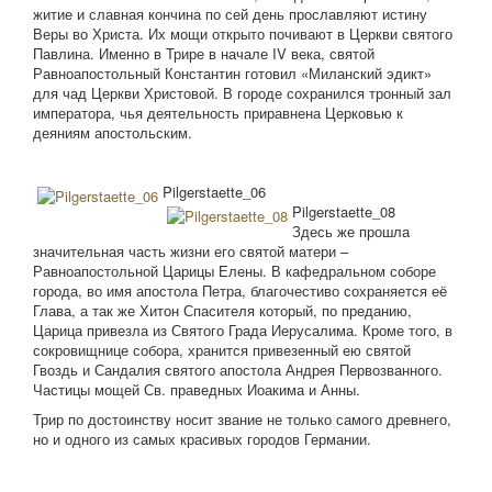
житие и славная кончина по сей день прославляют истину
Веры во Христа. Их мощи открыто почивают в Церкви святого
Павлина. Именно в Трире в начале IV века, святой
Равноапостольный Константин готовил «Миланский эдикт»
для чад Церкви Христовой. В городе сохранился тронный зал
императора, чья деятельность приравнена Церковью к
деяниям апостольским.
Pilgerstaette_06
Pilgerstaette_08
Здесь же прошла
значительная часть жизни его святой матери –
Равноапостольной Царицы Елены. В кафедральном соборе
города, во имя апостола Петра, благочестиво сохраняется её
Глава, а так же Хитон Спасителя который, по преданию,
Царица привезла из Святого Града Иерусалима. Кроме того, в
сокровищнице собора, хранится привезенный ею святой
Гвоздь и Сандалия святого апостола Андрея Первозванного.
Частицы мощей Св. праведных Иоакима и Анны.
Трир по достоинству носит звание не только самого древнего,
но и одного из самых красивых городов Германии.