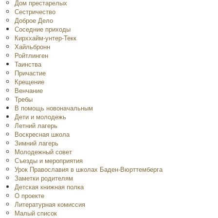
Дом престарелых
Сестричество
Доброе Дело
Соседние приходы
Кирххайм-унтер-Текк
Хайльбронн
Ройтлинген
Таинства
Причастие
Крещение
Венчание
Требы
В помощь новоначальным
Дети и молодежь
Летний лагерь
Воскресная школа
Зимний лагерь
Молодежный совет
Съезды и мероприятия
Урок Православия в школах Баден-Вюрттемберга
Заметки родителям
Детская книжная полка
O проекте
Литературная комиссия
Малый список