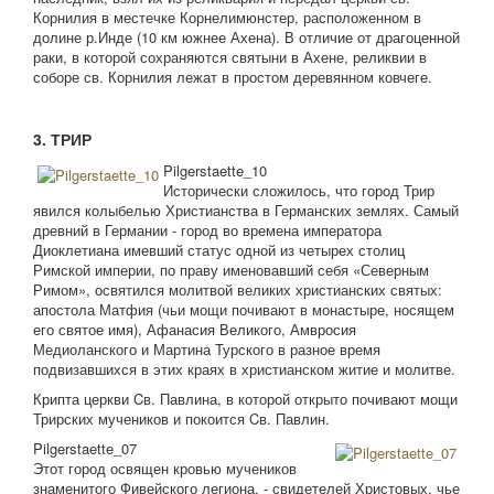
Корнилия в местечке Корнелимюнстер, расположенном в
долине р.Инде (10 км южнее Ахена). В отличие от драгоценной
раки, в которой сохраняются святыни в Ахене, реликвии в
соборе св. Корнилия лежат в простом деревянном ковчеге.
3. ТРИР
Pilgerstaette_10
Исторически сложилось, что город Трир
явился колыбелью Христианства в Германских землях. Самый
древний в Германии - город во времена императора
Диоклетиана имевший статус одной из четырех столиц
Римской империи, по праву именовавший себя «Северным
Римом», освятился молитвой великих христианских святых:
апостола Матфия (чьи мощи почивают в монастыре, носящем
его святое имя), Афанасия Великого, Амвросия
Медиоланского и Мартина Турского в разное время
подвизавшихся в этих краях в христианском житие и молитве.
Крипта церкви Cв. Павлина, в которой открыто почивают мощи
Трирских мучеников и покоится Cв. Павлин.
Pilgerstaette_07
Этот город освящен кровью мучеников
знаменитого Фивейского легиона, - свидетелей Христовых, чье