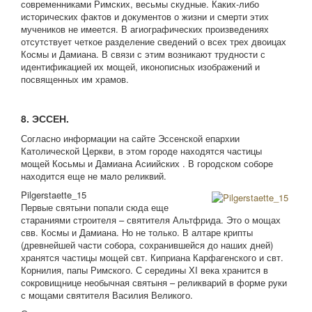
современниками Римских, весьмы скудные. Каких-либо
исторических фактов и документов о жизни и смерти этих
мучеников не имеется. В агиографических произведениях
отсутствует четкое разделение сведений о всех трех двоицах
Космы и Дамиана. В связи с этим возникают трудности с
идентификацией их мощей, иконописных изображений и
посвященных им храмов.
8. ЭССЕН.
Согласно информации на сайте Эссенской епархии
Католической Церкви, в этом городе находятся частицы
мощей Косьмы и Дамиана Асиийских . В городском соборе
находится еще не мало реликвий.
Pilgerstaette_15
Первые святыни попали сюда еще
стараниями строителя – святителя Альтфрида. Это о мощах
свв. Космы и Дамиана. Но не только. В алтаре крипты
(древнейшей части собора, сохранившейся до наших дней)
хранятся частицы мощей свт. Киприана Карфагенского и свт.
Корнилия, папы Римского. С середины ХI века хранится в
сокровищнице необычная святыня – реликварий в форме руки
с мощами святителя Василия Великого.