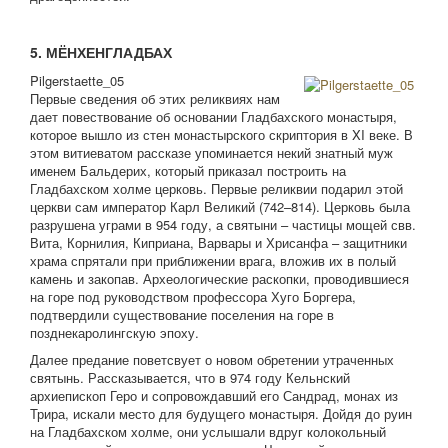
5. МЁНХЕНГЛАДБАХ
Pilgerstaette_05
Первые сведения об этих реликвиях нам
дает повествование об основании Гладбахского монастыря,
которое вышло из стен монастырского скриптория в XI веке. В
этом витиеватом рассказе упоминается некий знатный муж
именем Бальдерих, который приказал построить на
Гладбахском холме церковь. Первые реликвии подарил этой
церкви сам император Карл Великий (742–814). Церковь была
разрушена уграми в 954 году, а святыни – частицы мощей свв.
Вита, Корнилия, Киприана, Варвары и Хрисанфа – защитники
храма спрятали при приближении врага, вложив их в полый
камень и закопав. Археологические раскопки, проводившиеся
на горе под руководством профессора Хуго Боргера,
подтвердили существование поселения на горе в
позднекаролингскую эпоху.
Далее предание поветсвует о новом обретении утраченных
святынь. Рассказывается, что в 974 году Кельнский
архиепископ Геро и сопровождавший его Сандрад, монах из
Трира, искали место для будущего монастыря. Дойдя до руин
на Гладбахском холме, они услышали вдруг колокольный