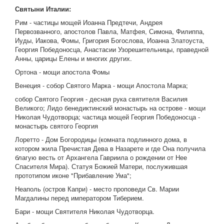
Святыни Италии:
Рим - частицы мощей Иоанна Предтечи, Андрея
Первозванного, апостолов Павла, Матфея, Симона, Филиппа,
Иуды, Иакова, Фомы, Григория Богослова, Иоанна Златоуста,
Георгия Победоносца, Анастасии Узорешительницы, праведной
Анны, царицы Елены и многих других.
Ортона - мощи апостола Фомы
Венеция - собор Святого Марка - мощи Апостола Марка;
собор Святого Георгия - десная рука святителя Василия
Великого; Лидо бенедиктинский монастырь на острове - мощи
Николая Чудотворца; частица мощей Георгия Победоносца -
монастырь святого Георгия
Лоретто - Дом Богородицы (комната подлинного дома, в
котором жила Пречистая Дева в Назарете и где Она получила
благую весть от Архангела Гавриила о рождении от Нее
Спасителя Мира). Статуя Божией Матери, послужившая
прототипом иконе "Прибавление Ума";
Неаполь (остров Капри) - место проповеди Св. Марии
Магдалины перед императором Тиберием.
Бари - мощи Святителя Николая Чудотворца.