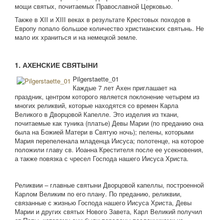
мощи святых, почитаемых Православной Церковью.
Также в XII и ХIII веках в результате Крестовых походов в
Европу попало большое количество христианских святынь. Не
мало их храниться и на немецкой земле.
1. АХЕНСКИЕ СВЯТЫНИ
Pilgerstaette_01
Каждые 7 лет Ахен приглашает на
праздник, центром которого является поклонение четырем из
многих реликвий, которые находятся со времен Карла
Великого в Дворцовой Капелле. Это изделия из ткани,
почитаемые как туника (платье) Девы Марии (по преданию она
была на Божией Матери в Святую ночь); пелены, которыми
Мария перепеленала младенца Иисуса; полотенце, на которое
положили главу св. Иоанна Крестителя после ее усекновения,
а также повязка с чресел Господа нашего Иисуса Христа.
Реликвии – главные святыни Дворцовой капеллы, построенной
Карлом Великим по его плану. По преданию, реликвии,
связанные с жизнью Господа нашего Иисуса Христа, Девы
Марии и других святых Нового Завета, Карл Великий получил