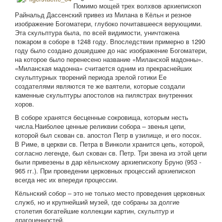
Помимо мощей трех волхвов архиепископ
Райнальд Дассенский привез из Милана в Кёльн и резное
изображение Богоматери, глубоко почитавшееся верующими.
Эта скульптура была, по всей видимости, уничтожена
пожаром в соборе в 1248 году. Впоследствии примерно в 1290
году было создано дошедшее до нас изображение Богоматери,
на которое было перенесено название «Миланской мадонны».
«Миланская мадонна» считается одним из прекраснейших
скульптурных творений периода зрелой готики Ее
создателями являются те же ваятели, которые создали
каменные скульптуры апостолов на пилястрах внутренних
хоров.
В соборе хранятся бесценные сокровища, которым несть
числа.Наиболее ценные реликвии собора – звенья цепи,
которой был скован св. апостол Петр в узилище, и его посох.
В Риме, в церкви св. Петра в Винколи хранится цепь, которой,
согласно легенде, был скован св. Петр. Три звена из этой цепи
были привезены в дар кёльнскому архиепископу Бруно (953 -
965 гг.). При проведении церковных процессий архиепископ
всегда нес их впереди процессии.
Кёльнский собор – это не только место проведения церковных
служб, но и крупнейший музей, где собраны за долгие
столетия богатейшие коллекции картин, скульптур и
драгоценностей.