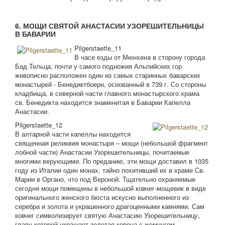
6. МОЩИ СВЯТОЙ АНАСТАСИИ УЗОРЕШИТЕЛЬНИЦЫ
В БАВАРИИ
Pilgerstaette_11
В часе езды от Мюнхена в сторону города
Бад Тельца, почти у самого подножия Альпийских гор
живописно расположен один из самых старинных баварских
монастырей - Бенедиктбоерн, основанный в 739 г. Со стороны
кладбища, в северной части главного монастырского храма
св. Бенедикта находится знаменитая в Баварии Капелла
Анастасии.
Pilgerstaette_12
В алтарной части капеллы находится
священная реликвия монастыря – мощи (небольшой фрагмент
лобной части) Анастасии Узорешительницы, почитаемые
многими верующими. По преданию, эти мощи доставил в 1035
году из Италии один монах, тайно похитивший их в храме Св.
Марии в Органо, что под Вероной. Тщательно охраняемые
сегодня мощи помещены в небольшой ковчег-мощевик в виде
оригинального женского бюста искусно выполненного из
серебра и золота и украшенного драгоценными камнями. Сам
ковчег символизирует святую Анастасию Узорешительницу,
главу которой украшает золотая корона с жемчугом.