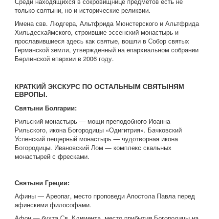
Среди находящихся в сокровищнице предметов есть не
только святыни, но и исторические реликвии.
Имена свв. Людгера, Альтфрида Мюнстерского и Альтфрида
Хильдесхаймского, строившие эссенский монастырь и
прославившиеся здесь как святые, вошли в Собор святых
Германской земли, утвержденный на епархиальном собрании
Берлинской епархии в 2006 году.
КРАТКИЙ ЭКСКУРС ПО ОСТАЛЬНЫМ СВЯТЫНЯМ
ЕВРОПЫ.
Святыни Болгарии:
Рильский монастырь — мощи преподобного Иоанна
Рильского, икона Богородицы «Одигитрия». Бачковский
Успенский пещерный монастырь — чудотворная икона
Богородицы. Ивановский Лом — комплекс скальных
монастырей с фресками.
Святыни Греции:
Афины — Ареопаг, место проповеди Апостола Павла перед
афинскими философами.
Афон — бухта Св. Климента, место прибытия Богородицы на