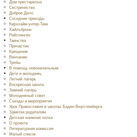
Дом престарелых
Сестричество
Доброе Дело
Соседние приходы
Кирххайм-унтер-Текк
Хайльбронн
Ройтлинген
Таинства
Причастие
Крещение
Венчание
Требы
В помощь новоначальным
Дети и молодежь
Летний лагерь
Воскресная школа
Зимний лагерь
Молодежный совет
Съезды и мероприятия
Урок Православия в школах Баден-Вюрттемберга
Заметки родителям
Детская книжная полка
O проекте
Литературная комиссия
Малый список