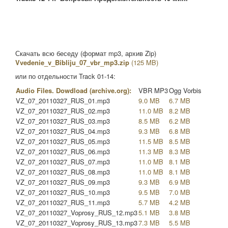
Скачать всю беседу (формат mp3, архив Zip)
Vvedenie_v_Bibliju_07_vbr_mp3.zip
(125 MB)
или по отдельности Track 01-14:
Audio Files. Dowdload (archive.org):
VBR MP3
Ogg Vorbis
VZ_07_20110327_RUS_01.mp3
9.0 MB
6.7 MB
VZ_07_20110327_RUS_02.mp3
11.0 MB
8.2 MB
VZ_07_20110327_RUS_03.mp3
8.5 MB
6.2 MB
VZ_07_20110327_RUS_04.mp3
9.3 MB
6.8 MB
VZ_07_20110327_RUS_05.mp3
11.5 MB
8.5 MB
VZ_07_20110327_RUS_06.mp3
11.3 MB
8.3 MB
VZ_07_20110327_RUS_07.mp3
11.0 MB
8.1 MB
VZ_07_20110327_RUS_08.mp3
11.0 MB
8.1 MB
VZ_07_20110327_RUS_09.mp3
9.3 MB
6.9 MB
VZ_07_20110327_RUS_10.mp3
9.5 MB
7.0 MB
VZ_07_20110327_RUS_11.mp3
5.7 MB
4.2 MB
VZ_07_20110327_Voprosy_RUS_12.mp3
5.1 MB
3.8 MB
VZ_07_20110327_Voprosy_RUS_13.mp3
7.3 MB
5.5 MB