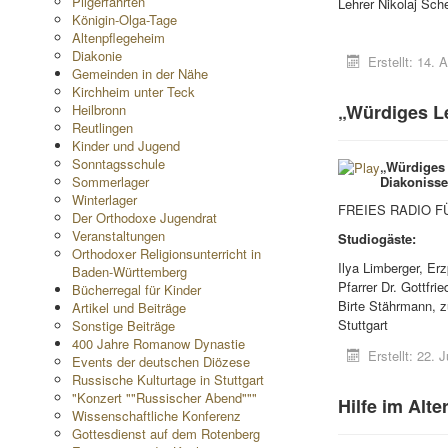
Pilgerfahrten
Lehrer Nikolaj Sc
Königin-Olga-Tage
Altenpflegeheim
Diakonie
Erstellt: 14. 
Gemeinden in der Nähe
Kirchheim unter Teck
„Würdiges Le
Heilbronn
Reutlingen
Kinder und Jugend
Sonntagsschule
„Würdiges 
Sommerlager
Diakonissen
Winterlager
FREIES RADIO FÜ
Der Orthodoxe Jugendrat
Veranstaltungen
Studiogäste:
Orthodoxer Religionsunterricht in
Ilya Limberger, Erz
Baden-Württemberg
Pfarrer Dr. Gottfr
Bücherregal für Kinder
Birte Stährmann, z
Artikel und Beiträge
Stuttgart
Sonstige Beiträge
400 Jahre Romanow Dynastie
Erstellt: 22. J
Events der deutschen Diözese
Russische Kulturtage in Stuttgart
"Konzert ""Russischer Abend"""
Hilfe im Alte
Wissenschaftliche Konferenz
Gottesdienst auf dem Rotenberg