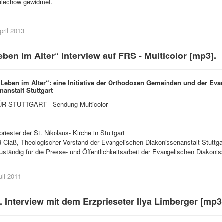
helechow gewidmet.
April 2013
ben im Alter“ Interview auf FRS - Multicolor [mp3].
Leben im Alter“: eine Initiative der Orthodoxen Gemeinden und der Eva
anstalt Stuttgart
R STUTTGART - Sendung Multicolor
priester der St. Nikolaus- Kirche in Stuttgart
ied Claß, Theologischer Vorstand der Evangelischen Diakonissenanstalt Stuttga
uständig für die Presse- und Öffentlichkeitsarbeit der Evangelischen Diakonis
uli 2011
r. Interview mit dem Erzprieseter Ilya Limberger [mp3