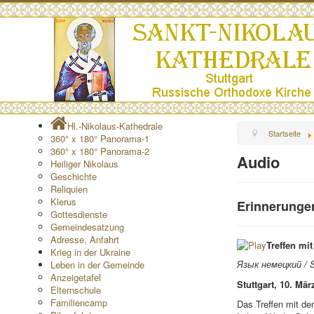
Hl.-Nikolaus-Kathedrale
Startseite
360° x 180° Panorama-1
360° x 180° Panorama-2
Audio
Heiliger Nikolaus
Geschichte
Reliquien
Klerus
Erinnerungen
Gottesdienste
Gemeindesatzung
Adresse, Anfahrt
Treffen mi
Krieg in der Ukraine
Язык немецкий / 
Leben in der Gemeinde
Anzeigetafel
Stuttgart, 10. Mär
Elternschule
Familiencamp
Das Treffen mit de