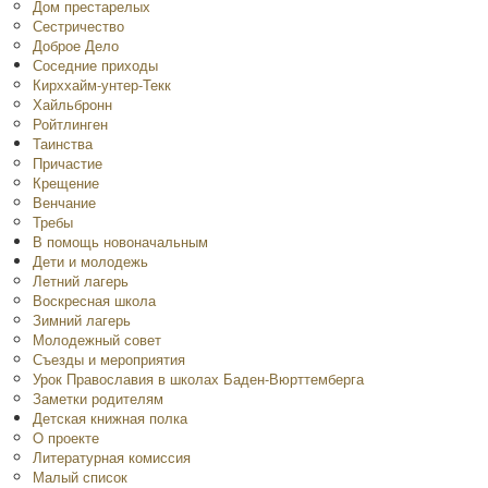
Дом престарелых
Сестричество
Доброе Дело
Соседние приходы
Кирххайм-унтер-Текк
Хайльбронн
Ройтлинген
Таинства
Причастие
Крещение
Венчание
Требы
В помощь новоначальным
Дети и молодежь
Летний лагерь
Воскресная школа
Зимний лагерь
Молодежный совет
Съезды и мероприятия
Урок Православия в школах Баден-Вюрттемберга
Заметки родителям
Детская книжная полка
O проекте
Литературная комиссия
Малый список