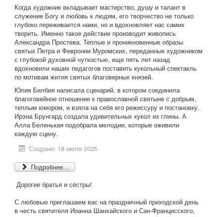
Когда художник вкладывает мастерство, душу и талант в
служение Богу и любовь к людям, его творчество не только
глубоко переживается нами, но и вдохновляет нас самих
творить. Именно такое действие производит живопись
Александра Простева. Теплые и проникновенные образы
святых Петра и Февронии Муромских, переданные художником
с глубокой духовной чуткостью, еще пять лет назад
вдохновили наших педагогов поставить кукольный спектакль
по мотивам жития святых благоверных князей.
Юлия Билбия написала сценарий, в котором соединила
благоговейное отношение к православной святыне с добрым,
теплым юмором, и взяла на себя его режиссуру и постановку.
Ирэна Брунгард создала удивительных кукол из глины. А
Алла Беленькая подобрала мелодии, которые оживили
каждую сцену.
Создано: 18 июля 2025
Подробнее...
Дорогие братья и сёстры!
С любовью приглашаем вас на праздничный приходской день
в честь святителя Иоанна Шанхайского и Сан-Францисского,