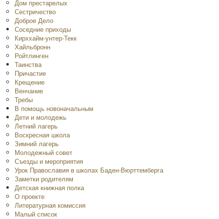
Дом престарелых
Сестричество
Доброе Дело
Соседние приходы
Кирххайм-унтер-Текк
Хайльбронн
Ройтлинген
Таинства
Причастие
Крещение
Венчание
Требы
В помощь новоначальным
Дети и молодежь
Летний лагерь
Воскресная школа
Зимний лагерь
Молодежный совет
Съезды и мероприятия
Урок Православия в школах Баден-Вюрттемберга
Заметки родителям
Детская книжная полка
O проекте
Литературная комиссия
Малый список