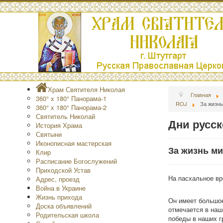
Храм Святителя Николая
Главная
360° x 180° Панорама-1
ROJ
За жизн
360° x 180° Панорама-2
Святитель Николай
Дни русск
История Храма
Святыни
Иконописная мастерская
За жизнь м
Клир
Расписание Богослужений
Приходской Устав
На пасхальное вр
Адрес, проезд
Война в Украине
Жизнь прихода
Он имеет большое
Доска объявлений
отмечается в наш
Родительская школа
победы в наших г