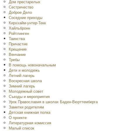
Дом престарелых
Сестричество
Доброе Дело
Соседние приходы
Кирххайм-унтер-Текк
Хайльбронн
Ройтлинген
Таинства
Причастие
Крещение
Венчание
Требы
В помощь новоначальным
Дети и молодежь
Летний лагерь
Воскресная школа
Зимний лагерь
Молодежный совет
Съезды и мероприятия
Урок Православия в школах Баден-Вюрттемберга
Заметки родителям
Детская книжная полка
O проекте
Литературная комиссия
Малый список