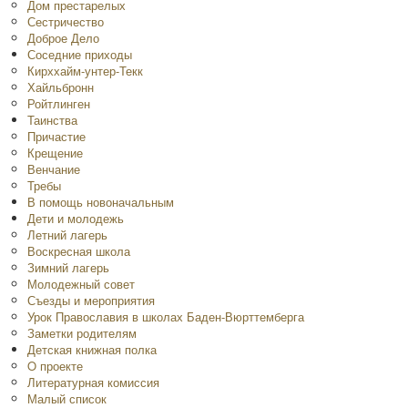
Дом престарелых
Сестричество
Доброе Дело
Соседние приходы
Кирххайм-унтер-Текк
Хайльбронн
Ройтлинген
Таинства
Причастие
Крещение
Венчание
Требы
В помощь новоначальным
Дети и молодежь
Летний лагерь
Воскресная школа
Зимний лагерь
Молодежный совет
Съезды и мероприятия
Урок Православия в школах Баден-Вюрттемберга
Заметки родителям
Детская книжная полка
O проекте
Литературная комиссия
Малый список