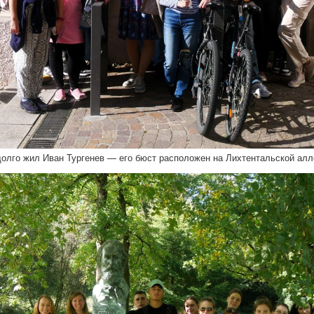
олго жил Иван Тургенев — его бюст расположен на Лихтентальской алл