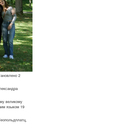
тановлено 2
лександра
ому великому
шим языком 19
Леопольдплатц,