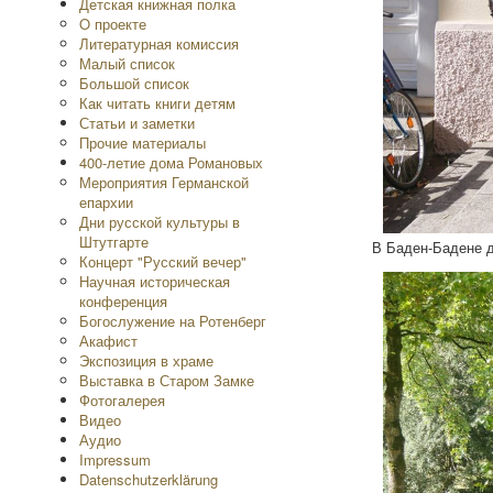
Детская книжная полка
O проекте
Литературная комиссия
Малый список
Большой список
Как читать книги детям
Статьи и заметки
Прочие материалы
400-летие дома Романовых
Мероприятия Германской
епархии
Дни русской культуры в
Штутгарте
В Баден-Бадене д
Концерт "Русский вечер"
Научная историческая
конференция
Богослужение на Ротенберг
Акафист
Экспозиция в храме
Выставка в Старом Замке
Фотогалерея
Видео
Аудио
Impressum
Datenschutzerklärung