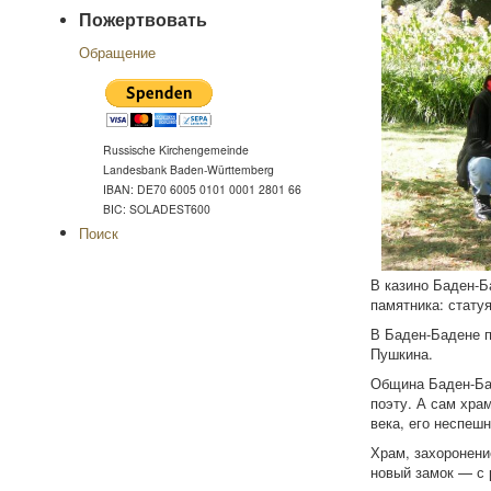
Пожертвовать
Обращение
Russische Kirchengemeinde
Landesbank Baden-Württemberg
IBAN: DE70 6005 0101 0001 2801 66
BIC: SOLADEST600
Поиск
В казино Баден-Б
памятника: стату
В Баден-Бадене п
Пушкина.
Община Баден-Бад
поэту. А сам хра
века, его неспеш
Храм, захоронени
новый замок — с 