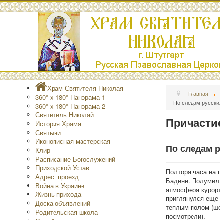
Храм Святителя Николая
Главная
360° x 180° Панорама-1
По следам русски
360° x 180° Панорама-2
Святитель Николай
Причасти
История Храма
Святыни
Иконописная мастерская
По следам р
Клир
Расписание Богослужений
Приходской Устав
Полтора часа на 
Адрес, проезд
Бадене. Полумилл
Война в Украине
атмосфера курорт
Жизнь прихода
приглянулся еще 
Доска объявлений
теплым полом (ше
Родительская школа
посмотрели).