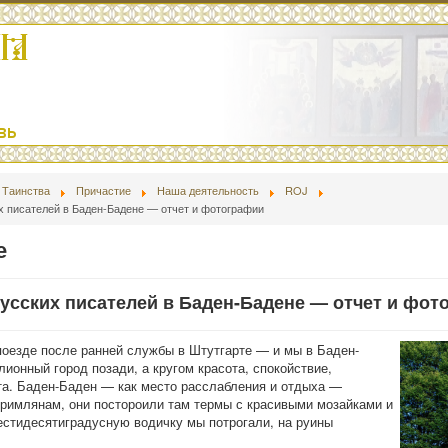
Таинства
Причастие
Наша деятельность
ROJ
х писателей в Баден-Бадене — отчет и фотографии
е
усских писателей в Баден-Бадене — отчет и фот
поезде после ранней службы в Штутгарте — и мы в Баден-
ионный город позади, а кругом красота, спокойствие,
а. Баден-Баден — как место расслабления и отдыха —
римлянам, они постороили там термы с красивыми мозайками и
стидесятиградусную водичку мы потрогали, на руины