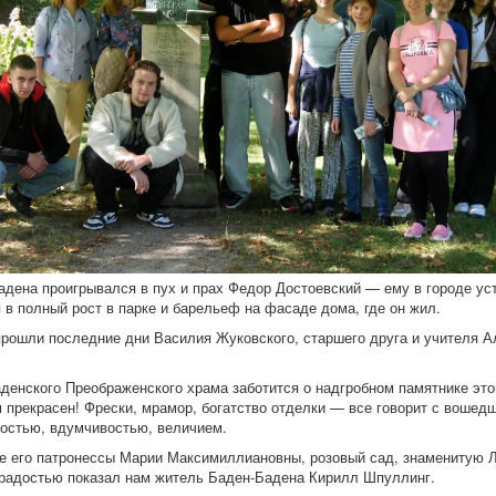
адена проигрывался в пух и прах Федор Достоевский — ему в городе ус
я в полный рост в парке и барельеф на фасаде дома, где он жил.
рошли последние дни Василия Жуковского, старшего друга и учителя А
енского Преображенского храма заботится о надгробном памятнике эт
м прекрасен! Фрески, мрамор, богатство отделки — все говорит с вошед
ностью, вдумчивостью, величием.
е его патронессы Марии Максимиллиановны, розовый сад, знаменитую 
радостью показал нам житель Баден-Бадена Кирилл Шпуллинг.