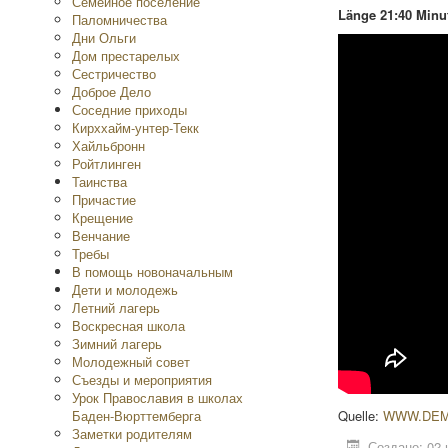
Семейное поселение
Länge 21:40 Minu
Паломничества
Дни Ольги
Дом престарелых
Сестричество
Доброе Дело
Соседние приходы
Кирххайм-унтер-Текк
Хайльбронн
Ройтлинген
Таинства
Причастие
Крещение
Венчание
Требы
В помощь новоначальным
Дети и молодежь
Летний лагерь
Воскресная школа
Зимний лагерь
Молодежный совет
Съезды и мероприятия
Урок Православия в школах
Баден-Вюрттемберга
Quelle:
WWW.DEM
Заметки родителям
Создано: 02 