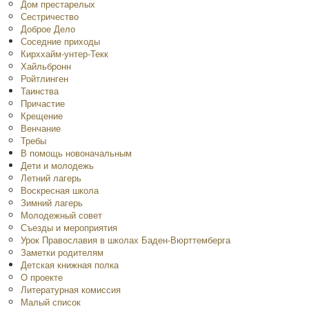
Дом престарелых
Сестричество
Доброе Дело
Соседние приходы
Кирххайм-унтер-Текк
Хайльбронн
Ройтлинген
Таинства
Причастие
Крещение
Венчание
Требы
В помощь новоначальным
Дети и молодежь
Летний лагерь
Воскресная школа
Зимний лагерь
Молодежный совет
Съезды и мероприятия
Урок Православия в школах Баден-Вюрттемберга
Заметки родителям
Детская книжная полка
O проекте
Литературная комиссия
Малый список