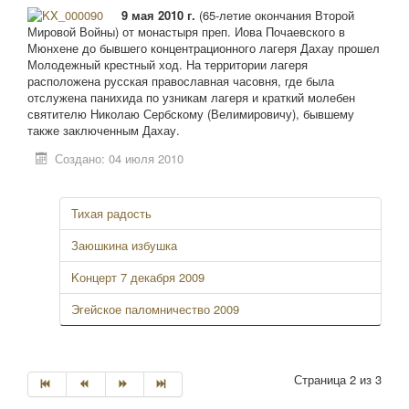
9 мая 2010 г.
(65-летие окончания Второй
Мировой Войны) от монастыря преп. Иова Почаевского в
Мюнхене до бывшего концентрационного лагеря Дахау прошел
Молодежный крестный ход. На территории лагеря
расположена русская православная часовня, где была
отслужена панихида по узникам лагеря и краткий молебен
святителю Николаю Сербскому (Велимировичу), бывшему
также заключенным Дахау.
Создано: 04 июля 2010
Тихая радость
Заюшкина избушка
Kонцерт 7 декабря 2009
Эгейское паломничество 2009
Страница 2 из 3