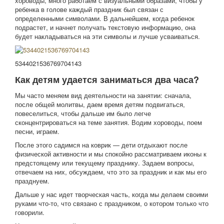
хороводы, много работаем с визуальными образами, чтобы у
ребенка в голове каждый праздник был связан с
определенными символами. В дальнейшем, когда ребенок
подрастет, и начнет получать текстовую информацию, она
будет накладываться на эти символы и лучше усваиваться.
5344021536769704143
Как детям удается заниматься два часа?
Мы часто меняем вид деятельности на занятии: сначала,
после общей молитвы, даем время детям подвигаться,
повеселиться, чтобы дальше им было легче
сконцентрироваться на теме занятия. Водим хороводы, поем
песни, играем.
После этого садимся на коврик — дети отдыхают после
физической активности и мы спокойно рассматриваем иконы к
предстоящему или текущему празднику. Задаем вопросы,
отвечаем на них, обсуждаем, что это за праздник и как мы его
празднуем.
Дальше у нас идет творческая часть, когда мы делаем своими
руками что-то, что связано с праздником, о котором только что
говорили.