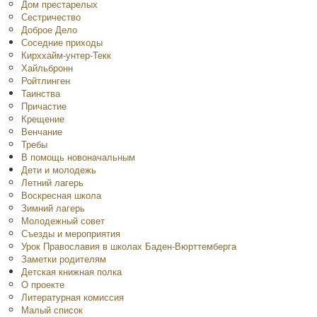
Дом престарелых
Сестричество
Доброе Дело
Соседние приходы
Кирххайм-унтер-Текк
Хайльбронн
Ройтлинген
Таинства
Причастие
Крещение
Венчание
Требы
В помощь новоначальным
Дети и молодежь
Летний лагерь
Воскресная школа
Зимний лагерь
Молодежный совет
Съезды и мероприятия
Урок Православия в школах Баден-Вюрттемберга
Заметки родителям
Детская книжная полка
O проекте
Литературная комиссия
Малый список