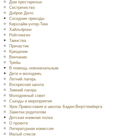
Дом престарелых
Сестричество
Доброе Дело
Соседние приходы
Кирххайм-унтер-Текк
Хайльбронн
Ройтлинген
Таинства
Причастие
Крещение
Венчание
Требы
В помощь новоначальным
Дети и молодежь
Летний лагерь
Воскресная школа
Зимний лагерь
Молодежный совет
Съезды и мероприятия
Урок Православия в школах Баден-Вюрттемберга
Заметки родителям
Детская книжная полка
O проекте
Литературная комиссия
Малый список