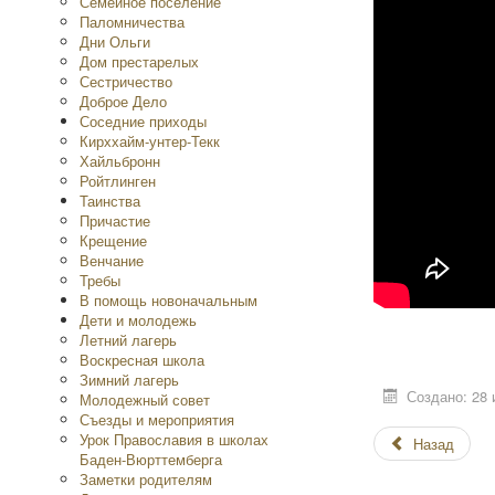
Семейное поселение
Паломничества
Дни Ольги
Дом престарелых
Сестричество
Доброе Дело
Соседние приходы
Кирххайм-унтер-Текк
Хайльбронн
Ройтлинген
Таинства
Причастие
Крещение
Венчание
Требы
В помощь новоначальным
Дети и молодежь
Летний лагерь
Воскресная школа
Зимний лагерь
Создано: 28
Молодежный совет
Съезды и мероприятия
Урок Православия в школах
Назад
Баден-Вюрттемберга
Заметки родителям