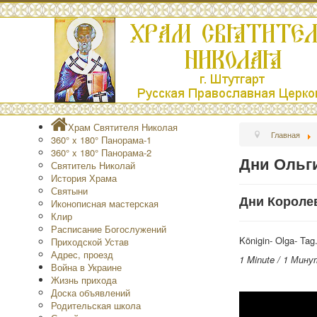
Храм Святителя Николая
Главная
360° x 180° Панорама-1
360° x 180° Панорама-2
Дни Ольг
Святитель Николай
История Храма
Святыни
Дни Королев
Иконописная мастерская
Клир
Расписание Богослужений
Königin- Olga- Ta
Приходской Устав
Адрес, проезд
1 Minute / 1 Мину
Война в Украине
Жизнь прихода
Доска объявлений
Родительская школа