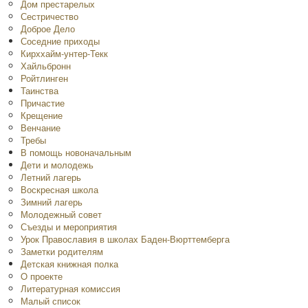
Дом престарелых
Сестричество
Доброе Дело
Соседние приходы
Кирххайм-унтер-Текк
Хайльбронн
Ройтлинген
Таинства
Причастие
Крещение
Венчание
Требы
В помощь новоначальным
Дети и молодежь
Летний лагерь
Воскресная школа
Зимний лагерь
Молодежный совет
Съезды и мероприятия
Урок Православия в школах Баден-Вюрттемберга
Заметки родителям
Детская книжная полка
O проекте
Литературная комиссия
Малый список