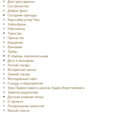
Дом престарелых
Сестричество
Доброе Дело
Соседние приходы
Кирххайм-унтер-Текк
Хайльбронн
Ройтлинген
Таинства
Причастие
Крещение
Венчание
Требы
В помощь новоначальным
Дети и молодежь
Летний лагерь
Воскресная школа
Зимний лагерь
Молодежный совет
Съезды и мероприятия
Урок Православия в школах Баден-Вюрттемберга
Заметки родителям
Детская книжная полка
O проекте
Литературная комиссия
Малый список