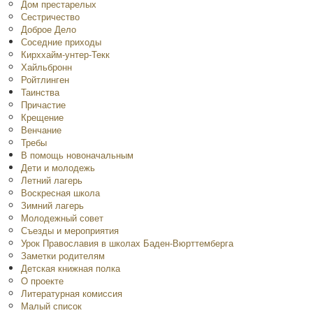
Дом престарелых
Сестричество
Доброе Дело
Соседние приходы
Кирххайм-унтер-Текк
Хайльбронн
Ройтлинген
Таинства
Причастие
Крещение
Венчание
Требы
В помощь новоначальным
Дети и молодежь
Летний лагерь
Воскресная школа
Зимний лагерь
Молодежный совет
Съезды и мероприятия
Урок Православия в школах Баден-Вюрттемберга
Заметки родителям
Детская книжная полка
O проекте
Литературная комиссия
Малый список