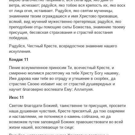
ветра, исчезают; радуйся, яко тобою вся крепость их, яко воск
от лица огня, истаивает. Радуйся, яко святии мученицы,
знамением твоим ограждашеся и имя Христово призвавше,
всякий, вид мучений мужественно претерпеша; радуйся, яко
преподобнии отцы помощию силы Божества, знамению твоему
присущия, бесовская страхования и страстей возстания
победиша.
Радуйся, Честный Кресте, всерадостное знамение нашего
искупления.
Кондак 11
Пение всеумиленное приносим Ти, всечестный Кресте, и
смиренно молимся распятому на тебе Христу Богу нашему,
Иже дарова нам тебе во отраду и утешение в скорбех, да
страстию Своею избавит нас от страстей душевредных и
научит благоверно воспевати Ему: Аллилуия.
Икос 11
Светом благодати Божией, таинственне ти присущия, просвети
наша душевная чувствия, Кресте пресвятый, да тою озаряеми
и наставляеми, не поткнемся о камень соблазна, но да
возможем путем заповедей Божиих правошествовати во всей
жизни нашей, воспевающе ти сице: