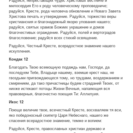
Радуйся, непрестающих чудес Христовых вестниче и
милосердия Его к роду человеческому проповедниче;
радуйся. Кресте, рода человеча обновление и Новаго Завета
Христова печать и утверждение. Радуйся, торжество веры
христианския и благонадежный якорю упования нашего;
радуйся, святых храмов Божиих украшение и домов
благочестивых ограждение. Радуйся, полей и вертоградов
благословение; радуйся всех стихий освящение.
Радуйся, Честный Кресте, всерадостное знамение нашего
искупления.
Кондак 12
Благодать Твою всемощную подаждь нам, Господи, да
последуем Тебе, Владыце нашему, вземше крест наш, не
гвоздьми пригвождающеся тому, но трудами, воздержанием и
смирением, да тако причастницы будем страданий Твоих, от
нихже истекают потоцы Жизни Вечныя, напаяющия вся
правоверныя, благочестно поющия Ти: Аллилуия.
Икос 12
Поюще величие твое, всечестный Кресте, восхваляем тя вси,
яко победоносный скипетр Царя Небеснаго, нашего же
спасения всерадостное знамение, темже и вопием:
Радуйся, Кресте, православных христиан державо и