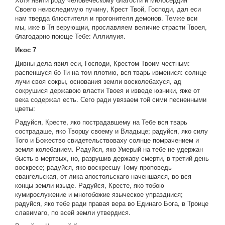
Своего неизследимую пучину, Крест Твой, Господи, дал еси
нам тверда блюстителя и прогонителя демонов. Темже вси
мы, иже в Тя верующии, прославляем величие страсти Твоея,
благодарно поюще Тебе: Аллилуия.
Икос 7
Дивны дела явил еси, Господи, Крестом Твоим честным:
распеншуся бо Ти на том плотию, вся тварь изменися: солнце
лучи своя сокры, основания земли восколебахуся, ад
сокрушися державою власти Твоея и изведе юзники, яже от
века содержал есть. Сего ради увязаем той сими песненными
цветы:
Радуйся, Кресте, яко пострадавшему на Тебе вся тварь
сострадаше, яко Творцу своему и Владыце; радуйся, яко силу
Того и Божество свидетельствоваху солнце помрачением и
земля колебанием. Радуйся, яко Умерый на тебе не удержан
бысть в мертвых, но, разрушив державу смерти, в третий день
воскресе; радуйся, яко воскресшу Тому проповедь
евангельская, от лика апостольскаго наченшаяся, во вся
концы земли изыде. Радуйся, Кресте, яко тобою
кумирослужение и многобожие языческое упразднися;
радуйся, яко тебе ради правая вера во Единаго Бога, в Троице
славимаго, по всей земли утвердися.