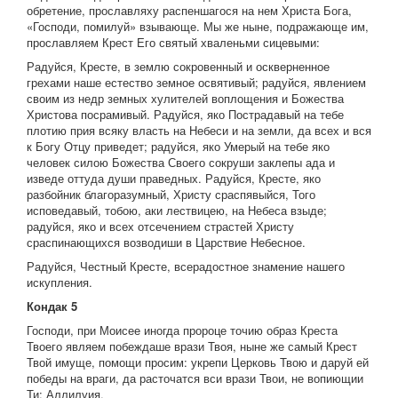
обретение, прославляху распеншагося на нем Христа Бога,
«Господи, помилуй» взывающе. Мы же ныне, подражающе им,
прославляем Крест Его святый хваленьми сицевыми:
Радуйся, Кресте, в землю сокровенный и оскверненное
грехами наше естество земное освятивый; радуйся, явлением
своим из недр земных хулителей воплощения и Божества
Христова посрамивый. Радуйся, яко Пострадавый на тебе
плотию прия всяку власть на Небеси и на земли, да всех и вся
к Богу Отцу приведет; радуйся, яко Умерый на тебе яко
человек силою Божества Своего сокруши заклепы ада и
изведе оттуда души праведных. Радуйся, Кресте, яко
разбойник благоразумный, Христу сраспявыйся, Того
исповедавый, тобою, аки лествицею, на Небеса взыде;
радуйся, яко и всех отсечением страстей Христу
сраспинающихся возводиши в Царствие Небесное.
Радуйся, Честный Кресте, всерадостное знамение нашего
искупления.
Кондак 5
Господи, при Моисее иногда пророце точию образ Креста
Твоего являем побеждаше врази Твоя, ныне же самый Крест
Твой имуще, помощи просим: укрепи Церковь Твою и даруй ей
победы на враги, да расточатся вси врази Твои, не вопиющии
Ти: Аллилуия.