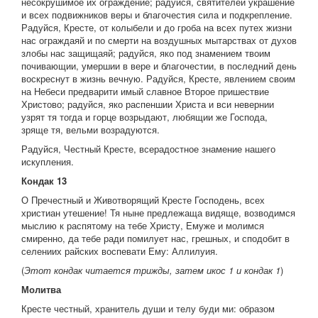
несокрушимое их ограждение; радуйся, святителей украшение
и всех подвижников веры и благочестия сила и подкрепление.
Радуйся, Кресте, от колыбели и до гроба на всех путех жизни
нас ограждаяй и по смерти на воздушных мытарствах от духов
злобы нас защищаяй; радуйся, яко под знамением твоим
почивающии, умершии в вере и благочестии, в последний день
воскреснут в жизнь вечную. Радуйся, Кресте, явлением своим
на Небеси предварити имый славное Второе пришествие
Христово; радуйся, яко распеншии Христа и вси невернии
узрят тя тогда и горце возрыдают, любящии же Господа,
зряще тя, вельми возрадуются.
Радуйся, Честный Кресте, всерадостное знамение нашего
искупления.
Кондак 13
О Пречестный и Животворящий Кресте Господень, всех
христиан утешение! Тя ныне предлежаща видяще, возводимся
мыслию к распятому на тебе Христу, Емуже и молимся
смиренно, да тебе ради помилует нас, грешных, и сподобит в
селениих райских воспевати Ему: Аллилуия.
(
Этот кондак читается трижды, затем икос 1 и кондак 1
)
Молитва
Кресте честный, хранитель души и телу буди ми: образом