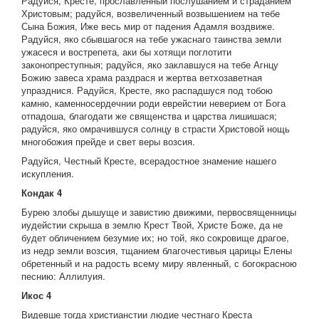
Радуйся, Кресте, прославленный послушанием и страданием
Христовым; радуйся, возвеличенный возвышением на тебе
Сына Божия, Иже весь мир от падения Адамля воздвиже.
Радуйся, яко сбывшагося на тебе ужаснаго таинства земли
ужасеся и вострепета, аки бы хотящи поглотити
законопреступныя; радуйся, яко заклавшуся на тебе Агнцу
Божию завеса храма раздрася и жертва ветхозаветная
упразднися. Радуйся, Кресте, яко распадшуся под тобою
камню, каменносердечнии роди еврейстии неверием от Бога
отпадоша, благодати же священства и царства лишишася;
радуйся, яко омрачившуся солнцу в страсти Христовой нощь
многобожия прейде и свет веры возсия.
Радуйся, Честный Кресте, всерадостное знамение нашего
искупления.
Кондак 4
Бурею злобы дышуще и завистию движими, первосвященницы
иудейстии скрыша в землю Крест Твой, Христе Боже, да не
будет обличением безумие их; но той, яко сокровище драгое,
из недр земли возсия, тщанием благочестивыя царицы Елены
обретенный и на радость всему миру явленный, с богокрасною
песнию: Аллилуия.
Икос 4
Видевше тогда христианстии людие честнаго Креста