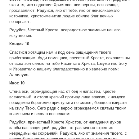
яко и тя, яко подножие Христово, вси вернии, возносяще,
прославляют. Радуйся, яко от тебе, яко от неизсякаемаго
источника, христоименитии людие обилие благ вечных
почерпают.
Радуйся, Честный Кресте, всерадостное знамение нашего
искупления.
Кондак 10
Спастися хотящим нам и под сень защищения твоего
прибегающим, буди помощник, пресвятый Кресте, сохраняя ны
от всех зол силою на тебе Распятаго Христа, Емуже яко Богу
и Избавителю нашему благодарственно и хвалебно поем:
Аллилуия.
Икос 10
Стена еси, ограждающая нас от бед и напастей, Кресте
всечестный, и столп крепкий противу лица вражия, к немуже
невидимии борителие приступити не смеют, боящеся взирати
на силу Твою. Сего ради с верою ограждаемся святым твоим
знамением и весело воспеваем:
Радуйся, пречестный Кресте Христов, от нападения духов
злобы нас защищаяй; радуйся, от различных стрел их
невредимы ны сохраняяй. Радуйся, яко от знамения твоего, с
верою благочестно творимаго, вся силы ада, яко дым от