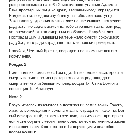
распростершимся на тебе Христом преступление Адама и
Евы, простерших руце ко древу запрещенному, упразднися.
Радуйся, яко воздвижену бывшу на тебе, аки преступну,
Законодавцу, древняя клятва, яже на нас бывшая, потребися;
радуйся, яко содеявшимся на тебе странным таинством род
человеческий от тли смертныя свободися. Радуйся, яко
Пострадавшим и Умершим на тебе жало смерти сокрушися;
радуйся, того ради страдания Бог с человеки примирися.
Радуйся, Честный Кресте, всерадостное знамение нашего
искупления.
Кондак 2
Видя падших человеков, Господи, Ты вочеловечився, крест и
смерть вольно плотию претерпел еси за род наш, да от
смерти вечныя избавиши исповедающия Тя, Сына Божия и
вопиющия Ти: Аллилуия.
Икос 2
Разум человеч изнемогает в постижении велия тайны Твоего,
Христе, воплощения и вольнаго за ны страдания: како Ты, Бог
сый безстрастный, страсть крестную, яко человек, претерпел
еси и сие орудие смерти Твоея соделал еси источником жизни
и спасения всем благочестно в Тя верующим и хвалебно
воспевающим: