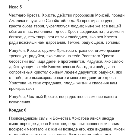
Икос 5
Честнаго Креста, Христе, действо прообразив Моисей, победи
Амалика в пустыне Синайстей: егда бо простираше руце,
креста образ творя, укрепляхуся людие; ныне же все вещей
сбытие в нас исполнися: днесь Крест воздвизается, и демони
бегают, днесь тварь вся от тли свободися, яко вся Креста
ради возсияши нам дарования. Темже, радующеся, вопием:
Радуйся, Кресте, оружие Христово страшное, егоже демони
трепещут; радуйся, яко силою на тебе Распятаго Христа
бесовстии полчища далече прогоняются. Радуйся, яко силою
действующия в тебе Божественныя благодати победы на
сопротивныя христолюбивым людем даруются; радуйся, яко
от тебе, яко высокоросленнаго и многоплодовитаго древа
Христова на тебе страдания, плоды жизни и спасения нам
произрастают.
Радуйся, Честный Кресте, всерадостное знамение нашего
искупления.
Кондак 6
Проповедником силы и Божества Христова явися иногда
животворящее древо Крестное, егда прикосновением своим
воскреси мертваго и к жизни возведе его, еже видевше, мнози
от иудей и язык познаша велию благочестия тайну: яко