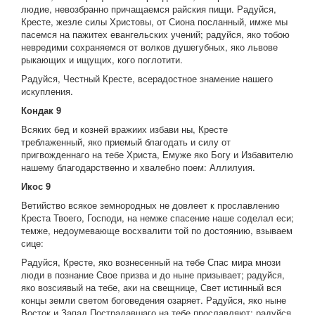
людие, невозбранно причащаемся райския пищи. Радуйся,
Кресте, жезле силы Христовы, от Сиона посланный, имже мы
пасемся на пажитех евангельских учений; радуйся, яко тобою
невредими сохраняемся от волков душегубных, яко львове
рыкающих и ищущих, кого поглотити.
Радуйся, Честный Кресте, всерадостное знамение нашего
искупления.
Кондак 9
Всяких бед и козней вражиих избави ны, Кресте
треблаженный, яко приемый благодать и силу от
пригвожденнаго на тебе Христа, Емуже яко Богу и Избавителю
нашему благодарственно и хвалебно поем: Аллилуия.
Икос 9
Ветийство всякое земнородных не довлеет к прославлению
Креста Твоего, Господи, на немже спасение наше соделал еси;
темже, недоумевающе восхвалити той по достоянию, взываем
сице:
Радуйся, Кресте, яко вознесенный на тебе Спас мира мнози
люди в познание Свое призва и до ныне призывает; радуйся,
яко возсиявый на тебе, аки на свещнице, Свет истинный вся
концы земли светом боговедения озаряет. Радуйся, яко ныне
Восток и Запад Пострадавшаго на тебе прославляют; радуйся,