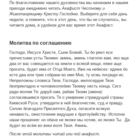
По благословению нашего духовенства мы начинаем в нашем
приходе ежедневно читать
Акафист Честному и
Животворящему Кресту Господню.
Выберите для себя день
недели, и помните, что в этот день, что бы ни случилось, вы
читаете дома, в удобное для вас время этот Акафист
.
Молитва по соглашению
Господи, Иисусе Христе, Сыне Божий, Ты бо рекл еси
пречистыми усты Твоими: аминь, аминь глаголю вам, яко аще
два от вас совещается на земли о всякой вещи, еяже аще
просита, будет има от Отца Моего, Иже на небесех: идеже бо
есте два или трие собрани во имя Мое, ту есмь посреди их.
Непреложны словеса Твои, Господи, милосердие Твое
безприкладно и человеколюбию Твоему несть конца. Сего
ради молим Тя: даруй нам, рабам Твоим
(имена)
согласившимся просить Тя о умирении страждущей страны
Киевской Руси, утвердити в ней благочестие, суд и правду.
Силою благодати Пресвятого Духа, погасити всякую
ненависть, ожесточение ведущие к братоубийству. Исполни
наши прошения: но обаче не якоже мы хотим, но якоже Ты. Да
будет во всём во веки воля Твоя. Аминь.
После этой молитвы читай или пой акафист.