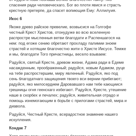
спасения ради человеческаго, Бог во плоти явися и страсть
крестную претерпе, да спасет вопиющия Ему: Аллилуия.
Икос 6
Якоже древо райское превелие, возвысися на Голгофе
честный Крест Христов, отонудуже во всю вселенную
распростре мысленныя ветви благодати и Распеншагося на
нем: под егоже сению обретают прохладу палимии зноем
страстей и хотящии благочестно жити о Христе Иисусе. Темже
и мы, благодати Того причастницы, весело взываем:
Радуйся, святый Кресте, древом жизни, Адама ради в Едеме
насажденным, проображенный; радуйся, новым Адамом, руце
на тебе распростершим, миру явленный. Радуйся, яко под
сень благодатнаго защищения твоего вси вернии прибегают;
радуйся, яко милосердием Даровавшаго нам тебе кающиися
грешницы огня геенскаго избегают. Радуйся, Кресте, утешение
наше в скорбех и печалех; радуйся, живительная отрадо и
помощь изнемогающим в борьбе с прилогами страстей, мира и
диавола.
Радуйся, Честный Кресте, всерадостное знамение нашего
искупления.
Кондак 7
Хотя явити роду человеческому благости и милосердия