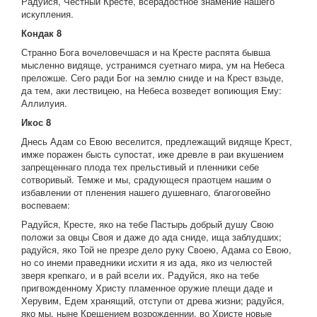
Радуйся, Честный Кресте, всерадостное знамение нашего
искупления.
Кондак 8
Странно Бога вочеловечшася и на Кресте распята бывша
мысленно видяще, устранимся суетнаго мира, ум на Небеса
преложше. Сего ради Бог на землю сниде и на Крест взыде,
да тем, аки лествицею, на Небеса возведет вопиющия Ему:
Аллилуия.
Икос 8
Днесь Адам со Евою веселится, предлежащий видяще Крест,
имже поражен бысть супостат, иже древле в раи вкушением
запрещеннаго плода тех прельстивый и пленники себе
сотворивый. Темже и мы, срадующеся праотцем нашим о
избавлении от пленения нашего душевнаго, благоговейно
воспеваем:
Радуйся, Кресте, яко на тебе Пастырь добрый душу Свою
положи за овцы Своя и даже до ада сниде, ища заблудших;
радуйся, яко Той не презре дело руку Своею, Адама со Евою,
но со инеми праведники исхити я из ада, яко из челюстей
зверя крепкаго, и в рай всели их. Радуйся, яко на тебе
пригвожденному Христу пламенное оружие плещи даде и
Херувим, Едем хранящий, отступи от древа жизни; радуйся,
яко мы, ныне Крещением возрожденнии, во Христе новые