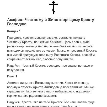
Акафист Честному и Животворящему Кресту
Господню
Кондак 1
Приидите, христоименитии людие, составим похвалу
Честному Кресту, на нем же Христос, Царь славы, руце
распростер, возведе нас на первое блаженство, из негоже
низпадохом прелестию змиевою. Ты же, о пресвятый Кресте,
яко имеяй присущую тебе силу Распятаго Христа, спасай и
сохраняй от всяких бед любовно зовущия ти:
Радуйся, Честный Кресте, всерадостное знамение нашего
искупления.
Икос 1
Ангелов лицы, яко Божии служителие, Крест обстояще,
вольную страсть Христа Жизнодавца прославляют. Мы же
страданьми Того вечныя смерти избавльшеся, подражая
горним силам, радостно взываем:
Радуйся, Кресте, яко на тебе Христос Бог наш, волею руце
распростер, спасение наше содела; радуйся, яко