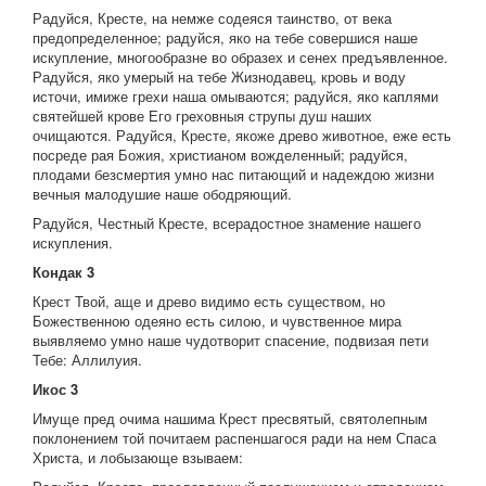
Радуйся, Кресте, на немже содеяся таинство, от века
предопределенное; радуйся, яко на тебе совершися наше
искупление, многообразне во образех и сенех предъявленное.
Радуйся, яко умерый на тебе Жизнодавец, кровь и воду
источи, имиже грехи наша омываются; радуйся, яко каплями
святейшей крове Его греховныя струпы душ наших
очищаются. Радуйся, Кресте, якоже древо животное, еже есть
посреде рая Божия, христианом вожделенный; радуйся,
плодами безсмертия умно нас питающий и надеждою жизни
вечныя малодушие наше ободряющий.
Радуйся, Честный Кресте, всерадостное знамение нашего
искупления.
Кондак 3
Крест Твой, аще и древо видимо есть существом, но
Божественною одеяно есть силою, и чувственное мира
выявляемо умно наше чудотворит спасение, подвизая пети
Тебе: Аллилуия.
Икос 3
Имуще пред очима нашима Крест пресвятый, святолепным
поклонением той почитаем распеншагося ради на нем Спаса
Христа, и лобызающе взываем: