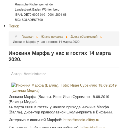
Russische Kirchengemeinde
Landesbank Baden-Württemberg
IBAN: DE70 6005 0101 0001 2801 66
BIC: SOLADEST600
Поиск
Главная
Жизнь прихода
Доска объявлений
Инокиня Марфа у нас в гостях 14 марта 2020.
Инокиня Марфа у нас в гостях 14 марта
2020.
Автор:
Administrator.
Инокиня Марфа (Валль). Foto: Иван Сурвилло 18.09.2019
(Елкицы Медиа)
14 марта 2020 в гостях у нашего прихода инокиня Марфа
(Валль), директор православной школы-приюта в Вифании.
Интервью с инокиней Марфoй:
https://media.elitsy.ru
Как помочь (сайт школы на английском):
https://bethany-