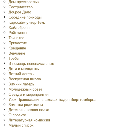
Дом престарелых
Сестричество
Доброе Дело
Соседние приходы
Кирххайм-унтер-Текк
Хайльбронн
Ройтлинген
Таинства
Причастие
Крещение
Венчание
Требы
В помощь новоначальным
Дети и молодежь
Летний лагерь
Воскресная школа
Зимний лагерь
Молодежный совет
Съезды и мероприятия
Урок Православия в школах Баден-Вюрттемберга
Заметки родителям
Детская книжная полка
O проекте
Литературная комиссия
Малый список