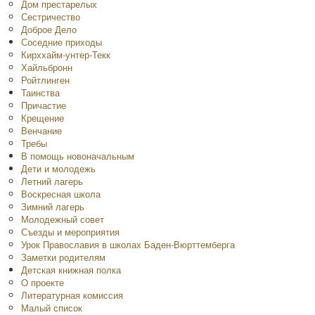
Дом престарелых
Сестричество
Доброе Дело
Соседние приходы
Кирххайм-унтер-Текк
Хайльбронн
Ройтлинген
Таинства
Причастие
Крещение
Венчание
Требы
В помощь новоначальным
Дети и молодежь
Летний лагерь
Воскресная школа
Зимний лагерь
Молодежный совет
Съезды и мероприятия
Урок Православия в школах Баден-Вюрттемберга
Заметки родителям
Детская книжная полка
O проекте
Литературная комиссия
Малый список