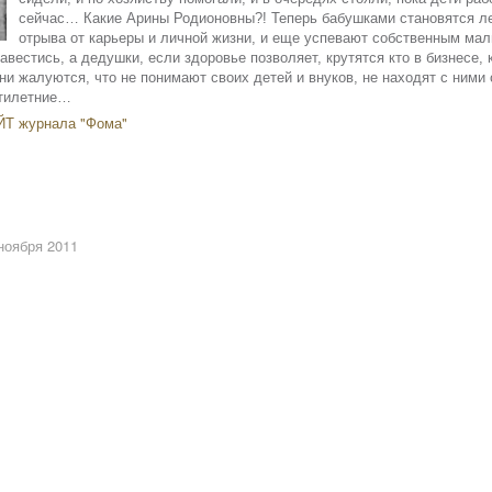
сейчас… Какие Арины Родионовны?! Теперь бабушками становятся лет
отрыва от карьеры и личной жизни, и еще успевают собственным ма
авестись, а дедушки, если здоровье позволяет, крутятся кто в бизнесе, 
они жалуются, что не понимают своих детей и внуков, не находят с ними
тилетние…
Т журнала "Фома"
ноября 2011