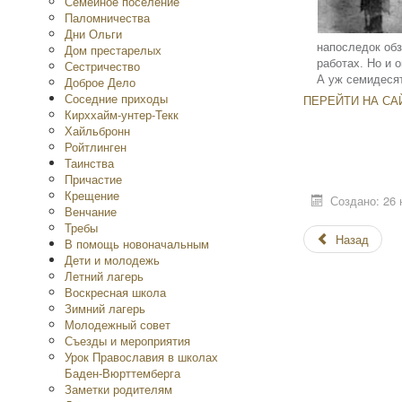
Семейное поселение
Паломничества
Дни Ольги
напоследок обз
Дом престарелых
работах. Но и 
Сестричество
А уж семидеся
Доброе Дело
Соседние приходы
ПЕРЕЙТИ НА САЙ
Кирххайм-унтер-Текк
Хайльбронн
Ройтлинген
Таинства
Причастие
Крещение
Создано: 26 
Венчание
Требы
Назад
В помощь новоначальным
Дети и молодежь
Летний лагерь
Воскресная школа
Зимний лагерь
Молодежный совет
Съезды и мероприятия
Урок Православия в школах
Баден-Вюрттемберга
Заметки родителям