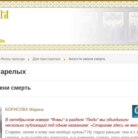
Жизнь прихода
Дом престарелых
Ангел по имени смерть
тарелых
ени смерть
БОРИСОВА Марина
В октябрьском номере "Фомы" в разделе "Люди" мы объединили
несколько публикаций под одним названием: «Старикам здесь не ме
Старики, зачем и кому они вообще нужны? Ну ладно раньше: они и с 
сидели, и по хозяйству помогали, и в очередях стояли, пока дети раб