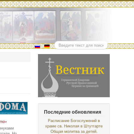
Поиск
Последние обновления
Расписание Богослужений в
сто»
храме св. Николая в Штутгарте
внуками
Общая молитва за детей.
отали. Но