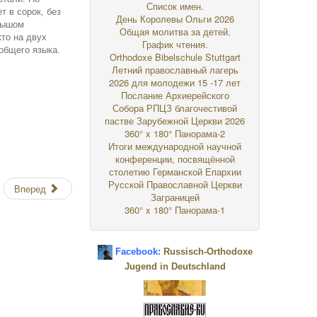
Список имен.
 в сорок, без
День Королевы Ольги 2026
лышом
Общая молитва за детей.
кто на двух
График чтения.
 общего языка.
Orthodoxe Bibelschule Stuttgart
Летний православный лагерь
2026 для молодежи 15 -17 лет
Послание Архиерейского
Собора РПЦЗ благочестивой
пастве Зарубежной Церкви 2026
360° x 180° Панорама-2
Итоги международной научной
конференции, посвящённой
столетию Германской Епархии
Русской Православной Церкви
Вперед
Заграницей
360° x 180° Панорама-1
Facebook:
Russisch-Orthodoxe
Jugend in Deutschland