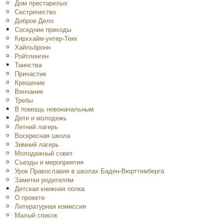
Дом престарелых
Сестричество
Доброе Дело
Соседние приходы
Кирххайм-унтер-Текк
Хайльбронн
Ройтлинген
Таинства
Причастие
Крещение
Венчание
Требы
В помощь новоначальным
Дети и молодежь
Летний лагерь
Воскресная школа
Зимний лагерь
Молодежный совет
Съезды и мероприятия
Урок Православия в школах Баден-Вюрттемберга
Заметки родителям
Детская книжная полка
O проекте
Литературная комиссия
Малый список