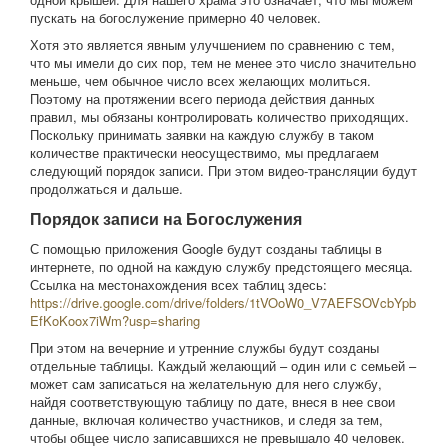
пускать на богослужение примерно 40 человек.
Хотя это является явным улучшением по сравнению с тем,
что мы имели до сих пор, тем не менее это число значительно
меньше, чем обычное число всех желающих молиться.
Поэтому на протяжении всего периода действия данных
правил, мы обязаны контролировать количество приходящих.
Поскольку принимать заявки на каждую службу в таком
количестве практически неосуществимо, мы предлагаем
следующий порядок записи. При этом видео-трансляции будут
продолжаться и дальше.
Порядок записи на Богослужения
С помощью приложения Google будут созданы таблицы в
интернете, по одной на каждую службу предстоящего месяца.
Ссылка на местонахождения всех таблиц здесь:
https://drive.google.com/drive/folders/1tVOoW0_V7AEFSOVcbYpb
EfKoKoox7iWm?usp=sharing
При этом на вечерние и утренние службы будут созданы
отдельные таблицы. Каждый желающий – один или с семьей –
может сам записаться на желательную для него службу,
найдя соответствующую таблицу по дате, внеся в нее свои
данные, включая количество участников, и следя за тем,
чтобы общее число записавшихся не превышало 40 человек.