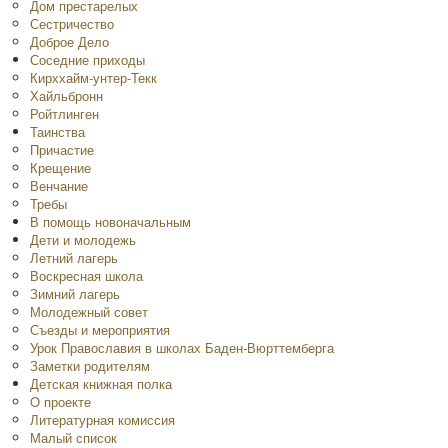
Дом престарелых
Сестричество
Доброе Дело
Соседние приходы
Кирххайм-унтер-Текк
Хайльбронн
Ройтлинген
Таинства
Причастие
Крещение
Венчание
Требы
В помощь новоначальным
Дети и молодежь
Летний лагерь
Воскресная школа
Зимний лагерь
Молодежный совет
Съезды и мероприятия
Урок Православия в школах Баден-Вюрттемберга
Заметки родителям
Детская книжная полка
O проекте
Литературная комиссия
Малый список