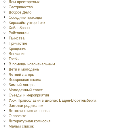
Дом престарелых
Сестричество
Доброе Дело
Соседние приходы
Кирххайм-унтер-Текк
Хайльбронн
Ройтлинген
Таинства
Причастие
Крещение
Венчание
Требы
В помощь новоначальным
Дети и молодежь
Летний лагерь
Воскресная школа
Зимний лагерь
Молодежный совет
Съезды и мероприятия
Урок Православия в школах Баден-Вюрттемберга
Заметки родителям
Детская книжная полка
O проекте
Литературная комиссия
Малый список