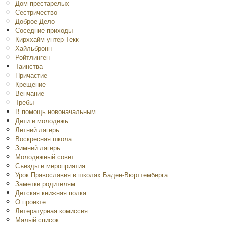
Дом престарелых
Сестричество
Доброе Дело
Соседние приходы
Кирххайм-унтер-Текк
Хайльбронн
Ройтлинген
Таинства
Причастие
Крещение
Венчание
Требы
В помощь новоначальным
Дети и молодежь
Летний лагерь
Воскресная школа
Зимний лагерь
Молодежный совет
Съезды и мероприятия
Урок Православия в школах Баден-Вюрттемберга
Заметки родителям
Детская книжная полка
O проекте
Литературная комиссия
Малый список