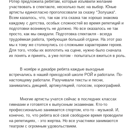
Ротер предложила ребятам, которые изъявили желание
участвовать в спектакле, несколько пьес на выбор. Юные
артисты единогласно проголосовали за сказку "Золушка".
Всем казалось, что, так как эта сказка так хорошо знакома
каждому с детства, особых сложностей во время репетиций и
подготовки возникнуть не должно. Но все оказалось не так
просто, как мы ожидали. Подготовка спектакля - всегда
трудоёмкая работа, требующая большой отдачи. На этот раз
мы к тому же столкнулись со сложными характерами героев.
Для того, чтобы их воплотить на сцене, нужно было сначала
их понять и принять, а уже потом - попытаться вжиться в роль.
В ноябре и декабре ребята каждые выходные
встречались в нашей приходской школе РОЙ и работали. По-
настоящему работали. Разучивали тексты и песни,
занимались дикцией, артикуляцией, голосом, хореографией.
Многие артисты учатся сейчас в последних классах
гимназии и готовятся к выпускным экзаменам. Кто-то
профессионально занимается спортом, кто-то - музыкой. И,
конечно, то, что ребята всё своё свободное время проводили
на репетициях, - это жертва. Но все участники занимаются
театром с огромным удовольствием.