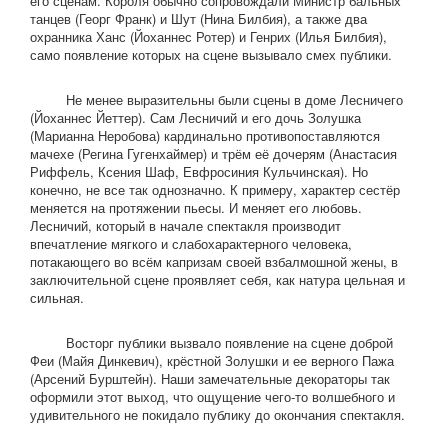
его сценам. Короля обычно сопровождали Министр бальных
танцев (Георг Франк) и Шут (Нина Билбия), а также два
охранника Ханс (Йоханнес Ротер) и Генрих (Илья Билбия),
само появление которых на сцене вызывало смех публики.
Не менее выразительны были сцены в доме Лесничего
(Йоханнес Йеттер). Сам Лесничий и его дочь Золушка
(Марианна Неробова) кардинально противопоставляются
мачехе (Регина Гугенхаймер) и трём её дочерям (Анастасия
Риффель, Ксения Шаф, Евфросиния Кульчинская). Но
конечно, не все так однозначно. К примеру, характер сестёр
меняется на протяжении пьесы. И меняет его любовь.
Лесничий, который в начале спектакля производит
впечатление мягкого и слабохарактерного человека,
потакающего во всём капризам своей взбалмошной жены, в
заключительной сцене проявляет себя, как натура цельная и
сильная.
Восторг публики вызвало появление на сцене доброй
Феи (Майя Динкевич), крёстной Золушки и ее верного Пажа
(Арсений Бурштейн). Наши замечательные декораторы так
оформили этот выход, что ощущение чего-то волшебного и
удивительного не покидало публику до окончания спектакля.