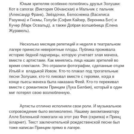
Юным зрителям особенно полюблись друзья Золушки:
Кот в сапогах (Виктория Обчанская) и Мальчик с пальчик
(Александр Франк), Звёздочки, Белоснежка (Василиса
Разумна) и Гномы, Голуби (София Кайзер, Вероника Бот) и
Кучер (Марк Освальд), а также Добрая волшебница (Елена
Журавель).
Несколько месяцев репетиций и неделя в театральном
лагере принесли невероятные плоды. Публика проживала
историю бедной падчерицы, которую угнетает злая мачеха,
вместе с артистами. Как менялись лица наших зрителей во
время спектакля. Это отразили фотографии, сделанные отцом
Ильёй и владыкой Иовом. Кто-то плакал под трогательные
песни Золушки, кто-то ликовал вместе с героями, когда в
конце пьесы мачеха была наказана Феей. Кто-то переживал
вместе с романтиком Принцем (Лука Билбия), который в один
миг потерял свою возлюбленную.
Артисты отлично исполняли свои роли. И музыкальное
сопровождение было великолепно. Нашему аккомпаниатору
Алле Беленькой помогали на этот раз Фея (скрипка) и Принц
(кларнет). Текст заключительной рождественской песни был
тоже написан Принцем прямо в лагере.