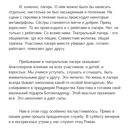
И, конечно, лагерь. О нём можно было бы написать
отдельно, настолько он был насыщенным и полезным. На
сцене с героями в течение пьесы происходят некоторые
метаморфозы. Сёстры становятся мягче и добрее. Принц
взрослеет. То же происходило и с ребятами в лагере. Нет, не
только с ребятами. Со всеми нами. Театральный лагерь - это
общежитие, где все общее. Совместная молитва, общая
трапеза. Участники лагеря вместе убирают дом, готовят,
работают, помогают друг другу.
Пребывание в театральном лагере оказывает
благотворное влияние на всех участников: и детей, и
взрослых. Мы учимся уступать, слушать и слышать, быть
внимательными друг к другу. Это нелегко. Но жизнь в лагере
всегда бывает наполнена какой-то особой благодатью. Мы
собираемся в преддверии Рождества Христова и готовим свой
маленький подарок Богомладенцу. Этой мыслью пронизано
всё. Это наполняет и даёт силы.
Нам в этом году особенно посчастливилось. Прямо в
нашем доме прошла праздничную службу. В субботу вечером
и в воскресенье утром у нас служил отец Роман.