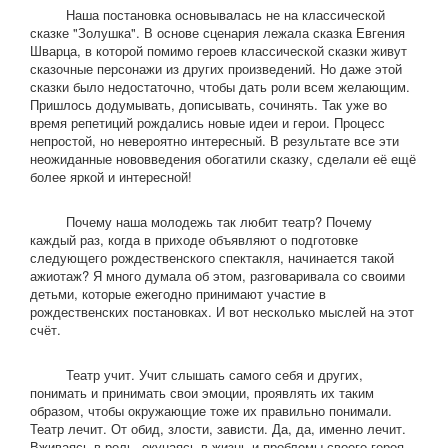
Наша постановка основывалась не на классической
сказке "Золушка". В основе сценария лежала сказка Евгения
Шварца, в которой помимо героев классической сказки живут
сказочные персонажи из других произведений. Но даже этой
сказки было недостаточно, чтобы дать роли всем желающим.
Пришлось додумывать, дописывать, сочинять. Так уже во
время репетиций рождались новые идеи и герои. Процесс
непростой, но невероятно интересный. В результате все эти
неожиданные нововведения обогатили сказку, сделали её ещё
более яркой и интересной!
Почему наша молодежь так любит театр? Почему
каждый раз, когда в приходе объявляют о подготовке
следующего рождественского спектакля, начинается такой
ажиотаж? Я много думала об этом, разговаривала со своими
детьми, которые ежегодно принимают участие в
рождественских постановках. И вот несколько мыслей на этот
счёт.
Театр учит. Учит слышать самого себя и других,
понимать и принимать свои эмоции, проявлять их таким
образом, чтобы окружающие тоже их правильно понимали.
Театр лечит. От обид, злости, зависти. Да, да, именно лечит.
Вживаясь в роль, окунаясь в жизнь и проблемы своего героя,