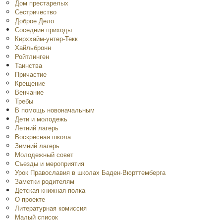
Дом престарелых
Сестричество
Доброе Дело
Соседние приходы
Кирххайм-унтер-Текк
Хайльбронн
Ройтлинген
Таинства
Причастие
Крещение
Венчание
Требы
В помощь новоначальным
Дети и молодежь
Летний лагерь
Воскресная школа
Зимний лагерь
Молодежный совет
Съезды и мероприятия
Урок Православия в школах Баден-Вюрттемберга
Заметки родителям
Детская книжная полка
O проекте
Литературная комиссия
Малый список