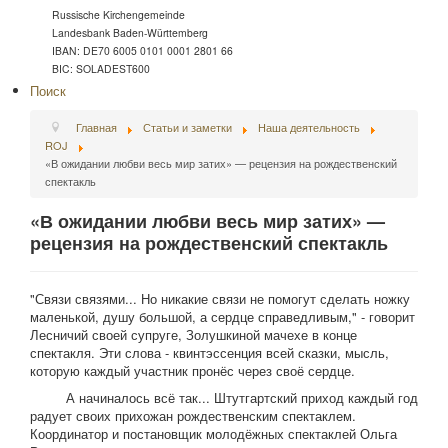
Russische Kirchengemeinde
Landesbank Baden-Württemberg
IBAN: DE70 6005 0101 0001 2801 66
BIC: SOLADEST600
Поиск
Главная
Статьи и заметки
Наша деятельность
ROJ
«В ожидании любви весь мир затих» — рецензия на рождественский
спектакль
«В ожидании любви весь мир затих» —
рецензия на рождественский спектакль
"Связи связями... Но никакие связи не помогут сделать ножку
маленькой, душу большой, а сердце справедливым," - говорит
Лесничий своей супруге, Золушкиной мачехе в конце
спектакля. Эти слова - квинтэссенция всей сказки, мысль,
которую каждый участник пронёс через своё сердце.
А начиналось всё так... Штутгартский приход каждый год
радует своих прихожан рождественским спектаклем.
Координатор и постановщик молодёжных спектаклей Ольга