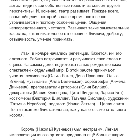
артист видит свои собственные горести из совсем другой
перспективы. И, конечно, театр развивает. Прежде всего,
навык общения, который в наше время постепенно
утрачивается и поэтому особенно ценен. Общения
непосредственного, честного. Развивает такие замечательные
качества, как внимательное отношение к близким, доброту,
отзывчивость, умение принимать.
Итак, в ноябре начались репетиции. Кажется, ничего
сложного. Ребята встречаются и разучивают свои слова и
сцены. На самом деле, подготовка наших рождественских
спектаклей - отдельный мир. В этой работе принимают
участие режиссёры (Ольга Ротер, Дина Праслова, Ольга
Иглина), музыканты (Алла Беленькая), хореографы (Анжела
Динкевич), преподаватели риторики (Юлия Билбия),
декораторы (Мария Кузнецова, Цита Шиндлер, Лариса Бот),
костюмеры (Виктория Шиллинг, Татьяна Смолина), художники
(Татьяна Неробова), педагоги (Ирина Йеттер)... Целая свита.
Почти такая же блистательная, как у нашего замечательного
короля.
Король (Николай Кузнецов) был неотразим. Лёгкая
импровизация юного артиста придавала ещё больше шарма