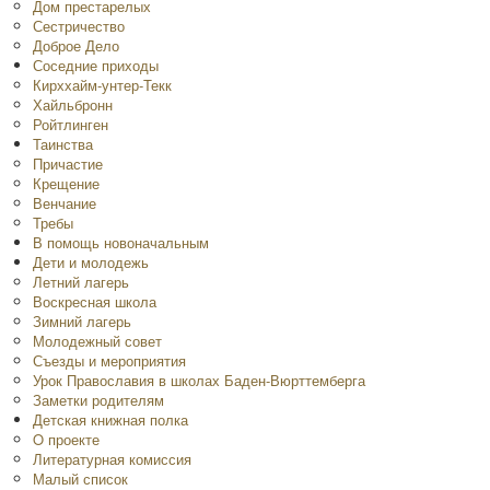
Дом престарелых
Сестричество
Доброе Дело
Соседние приходы
Кирххайм-унтер-Текк
Хайльбронн
Ройтлинген
Таинства
Причастие
Крещение
Венчание
Требы
В помощь новоначальным
Дети и молодежь
Летний лагерь
Воскресная школа
Зимний лагерь
Молодежный совет
Съезды и мероприятия
Урок Православия в школах Баден-Вюрттемберга
Заметки родителям
Детская книжная полка
O проекте
Литературная комиссия
Малый список