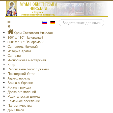
Поиск
Храм Святителя Николая
360° x 180° Панорама-1
360° x 180° Панорама-2
Святитель Николай
История Храма
Святыни
Иконописная мастерская
Клир
Расписание Богослужений
Приходской Устав
Адрес, проезд
Война в Украине
Жизнь прихода
Доска объявлений
Родительская школа
Семейное поселение
Паломничества
Дни Ольги