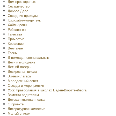
Дом престарелых
Сестричество
Доброе Дело
Соседние приходы
Кирххайм-унтер-Текк
Хайльбронн
Ройтлинген
Таинства
Причастие
Крещение
Венчание
Требы
В помощь новоначальным
Дети и молодежь
Летний лагерь
Воскресная школа
Зимний лагерь
Молодежный совет
Съезды и мероприятия
Урок Православия в школах Баден-Вюрттемберга
Заметки родителям
Детская книжная полка
O проекте
Литературная комиссия
Малый список