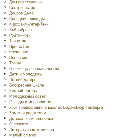
Дом престарелых
Сестричество
Доброе Дело
Соседние приходы
Кирххайм-унтер-Текк
Хайльбронн
Ройтлинген
Таинства
Причастие
Крещение
Венчание
Требы
В помощь новоначальным
Дети и молодежь
Летний лагерь
Воскресная школа
Зимний лагерь
Молодежный совет
Съезды и мероприятия
Урок Православия в школах Баден-Вюрттемберга
Заметки родителям
Детская книжная полка
O проекте
Литературная комиссия
Малый список