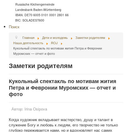
Russische Kirchengemeinde
Landesbank Baden-Württemberg
IBAN: DE70 6005 0101 0001 2801 66
BIC: SOLADEST600
Поиск
Главная
Дети и молодежь
Заметки родителям
Наша деятельность
ROJ
Кукольный спектакль по мотивам жития Петра и Февронии
Муромских — отчет и фото
Заметки родителям
Кукольный спектакль по мотивам жития
Петра и Февронии Муромских — отчет и
фото
Автор:
Irina Osipova
Когда художник вкладывает мастерство, душу и талант в
служение Богу и любовь к людям, его творчество не только
глубоко переживается нами, но и вдохновляет нас самих