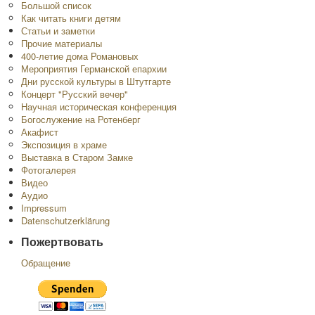
Большой список
Как читать книги детям
Статьи и заметки
Прочие материалы
400-летие дома Романовых
Мероприятия Германской епархии
Дни русской культуры в Штутгарте
Концерт "Русский вечер"
Научная историческая конференция
Богослужение на Ротенберг
Акафист
Экспозиция в храме
Выставка в Старом Замке
Фотогалерея
Видео
Аудио
Impressum
Datenschutzerklärung
Пожертвовать
Обращение