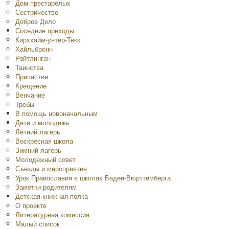
Дом престарелых
Сестричество
Доброе Дело
Соседние приходы
Кирххайм-унтер-Текк
Хайльбронн
Ройтлинген
Таинства
Причастие
Крещение
Венчание
Требы
В помощь новоначальным
Дети и молодежь
Летний лагерь
Воскресная школа
Зимний лагерь
Молодежный совет
Съезды и мероприятия
Урок Православия в школах Баден-Вюрттемберга
Заметки родителям
Детская книжная полка
O проекте
Литературная комиссия
Малый список