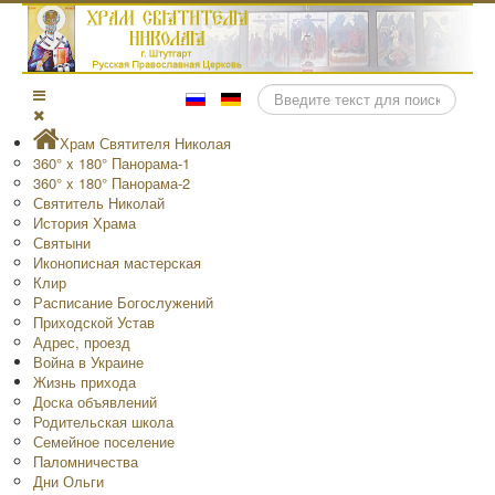
Поиск
Храм Святителя Николая
360° x 180° Панорама-1
360° x 180° Панорама-2
Святитель Николай
История Храма
Святыни
Иконописная мастерская
Клир
Расписание Богослужений
Приходской Устав
Адрес, проезд
Война в Украине
Жизнь прихода
Доска объявлений
Родительская школа
Семейное поселение
Паломничества
Дни Ольги