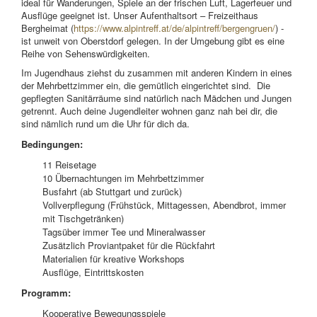
ideal für Wanderungen, Spiele an der frischen Luft, Lagerfeuer und
Ausflüge geeignet ist. Unser Aufenthaltsort – Freizeithaus
Bergheimat (
https://www.alpintreff.at/de/alpintreff/bergengruen/
) -
ist unweit von Oberstdorf gelegen. In der Umgebung gibt es eine
Reihe von Sehenswürdigkeiten.
Im Jugendhaus ziehst du zusammen mit anderen Kindern in eines
der Mehrbettzimmer ein, die gemütlich eingerichtet sind. Die
gepflegten Sanitärräume sind natürlich nach Mädchen und Jungen
getrennt. Auch deine Jugendleiter wohnen ganz nah bei dir, die
sind nämlich rund um die Uhr für dich da.
Bedingungen:
11 Reisetage
10 Übernachtungen im Mehrbettzimmer
Busfahrt (ab Stuttgart und zurück)
Vollverpflegung (Frühstück, Mittagessen, Abendbrot, immer
mit Tischgetränken)
Tagsüber immer Tee und Mineralwasser
Zusätzlich Proviantpaket für die Rückfahrt
Materialien für kreative Workshops
Ausflüge, Eintrittskosten
Programm:
Kooperative Bewegungsspiele