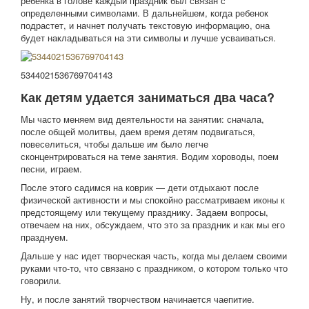
ребенка в голове каждый праздник был связан с
определенными символами. В дальнейшем, когда ребенок
подрастет, и начнет получать текстовую информацию, она
будет накладываться на эти символы и лучше усваиваться.
5344021536769704143
Как детям удается заниматься два часа?
Мы часто меняем вид деятельности на занятии: сначала,
после общей молитвы, даем время детям подвигаться,
повеселиться, чтобы дальше им было легче
сконцентрироваться на теме занятия. Водим хороводы, поем
песни, играем.
После этого садимся на коврик — дети отдыхают после
физической активности и мы спокойно рассматриваем иконы к
предстоящему или текущему празднику. Задаем вопросы,
отвечаем на них, обсуждаем, что это за праздник и как мы его
празднуем.
Дальше у нас идет творческая часть, когда мы делаем своими
руками что-то, что связано с праздником, о котором только что
говорили.
Ну, и после занятий творчеством начинается чаепитие.