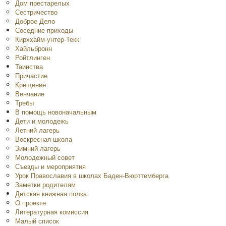
Дом престарелых
Сестричество
Доброе Дело
Соседние приходы
Кирххайм-унтер-Текк
Хайльбронн
Ройтлинген
Таинства
Причастие
Крещение
Венчание
Требы
В помощь новоначальным
Дети и молодежь
Летний лагерь
Воскресная школа
Зимний лагерь
Молодежный совет
Съезды и мероприятия
Урок Православия в школах Баден-Вюрттемберга
Заметки родителям
Детская книжная полка
O проекте
Литературная комиссия
Малый список