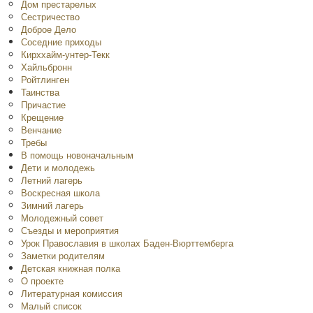
Дом престарелых
Сестричество
Доброе Дело
Соседние приходы
Кирххайм-унтер-Текк
Хайльбронн
Ройтлинген
Таинства
Причастие
Крещение
Венчание
Требы
В помощь новоначальным
Дети и молодежь
Летний лагерь
Воскресная школа
Зимний лагерь
Молодежный совет
Съезды и мероприятия
Урок Православия в школах Баден-Вюрттемберга
Заметки родителям
Детская книжная полка
O проекте
Литературная комиссия
Малый список