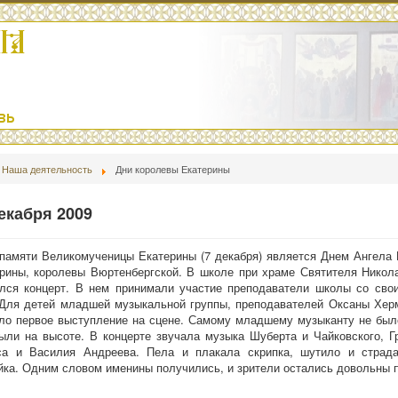
Наша деятельность
Дни королевы Екатерины
екабря 2009
памяти Великомученицы Екатерины (7 декабря) является Днем Ангела 
рины, королевы Вюртенбергской. В школе при храме Святителя Никол
ялся концерт. В нем принимали участие преподаватели школы со сво
. Для детей младшей музыкальной группы, преподавателей Оксаны Хер
ло первое выступление на сцене. Самому младшему музыканту не было
ыли на высоте. В концерте звучала музыка Шуберта и Чайковского, Гр
са и Василия Андреева. Пела и плакала скрипка, шутило и страда
ка. Одним словом именины получились, и зрители остались довольны 