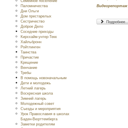
Семейное поселение
Паломничества
Видеорепортаж
Дни Ольги
Дом престарелых
Сестричество
Подробнее..
Доброе Дело
Соседние приходы
Кирххайм-унтер-Текк
Хайльбронн
Ройтлинген
Таинства
Причастие
Крещение
Венчание
Требы
В помощь новоначальным
Дети и молодежь
Летний лагерь
Воскресная школа
Зимний лагерь
Молодежный совет
Съезды и мероприятия
Урок Православия в школах
Баден-Вюрттемберга
Заметки родителям