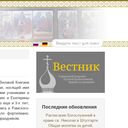
Поиск
Великой Княгини
ая, носящей имя
ими учениками и
мес и Екатерины
 еще и 3-х лет,
Последние обновления
ига и Римского-
ло фортепиано,
Расписание Богослужений в
праздником.
храме св. Николая в Штутгарте
Общая молитва за детей.