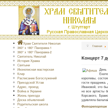
Храм Святителя Николая
Главная
360° x 180° Панорама-1
360° x 180° Панорама-2
Святитель Николай
Kонцерт 7 д
История Храма
Святыни
Иконописная мастерская
День 
Клир
Екате
Расписание Богослужений
королевы, состо
Приходской Устав
гости праздника
Адрес, проезд
Ивановой, это бы
Война в Украине
но все артисты б
Жизнь прихода
Корсакого, Брам
Доска объявлений
удивляла балалай
Родительская школа
Фоторепортаж