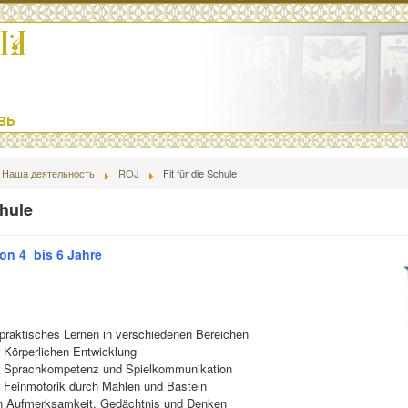
Наша деятельность
ROJ
Fit für die Schule
chule
von 4 bis 6 Jahre
 praktisches Lernen in verschiedenen Bereichen
 Körperlichen Entwicklung
r Sprachkompetenz und Spielkommunikation
 Feinmotorik durch Mahlen und Basteln
n Aufmerksamkeit, Gedächtnis und Denken