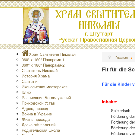
Храм Святителя Николая
Главная
360° x 180° Панорама-1
360° x 180° Панорама-2
Fit für die S
Святитель Николай
История Храма
Святыни
Für die Kinder 
Иконописная мастерская
Клир
Расписание Богослужений
Inhalte:
Приходской Устав
Адрес, проезд
Spielerisch –
Война в Украине
Förderung der
Жизнь прихода
Förderung de
Доска объявлений
Förderung der
Родительская школа
Förderung vo