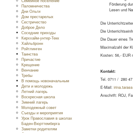
Семейное поселение
Förderung dur
Паломничества
Lesen und Na
Дни Ольги
Дом престарелых
Сестричество
Die Unterrichtzeiten
Доброе Дело
Die Unterrichtseinh
Соседние приходы
Кирххайм-унтер-Текк
Die Dauer eines Tr
Хайльбронн
Maximalzahl der Ki
Ройтлинген
Таинства
Kosten: 56,- EUR 
Причастие
Крещение
Венчание
Kontakt:
Требы
Tel. 0711 / 280 47
В помощь новоначальным
Дети и молодежь
E-Mail:
irina.tara
Летний лагерь
Anschrift: ROJ, Fal
Воскресная школа
Зимний лагерь
Молодежный совет
Съезды и мероприятия
Урок Православия в школах
Баден-Вюрттемберга
Заметки родителям