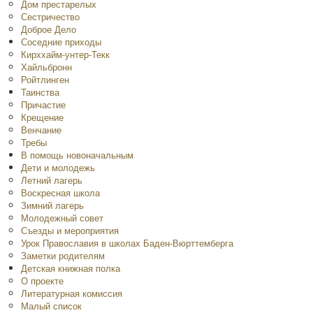
Дом престарелых
Сестричество
Доброе Дело
Соседние приходы
Кирххайм-унтер-Текк
Хайльбронн
Ройтлинген
Таинства
Причастие
Крещение
Венчание
Требы
В помощь новоначальным
Дети и молодежь
Летний лагерь
Воскресная школа
Зимний лагерь
Молодежный совет
Съезды и мероприятия
Урок Православия в школах Баден-Вюрттемберга
Заметки родителям
Детская книжная полка
O проекте
Литературная комиссия
Малый список