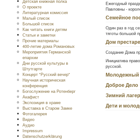
Детская книжная полка
Ежегодный праздн
O проекте
Павловны - корол
Литературная комиссия
Семейное по
Малый список
Большой список
Один раз в год с
Как читать книги детям
тяготы большой п
Статьи и заметки
Прочие материалы
Дом престар
400-летие дома Романовых
Мероприятия Германской
Создание Дома п
епархии
Инициатива право
Дни русской культуры в
русской.
Штутгарте
Молодежный 
Концерт "Русский вечер"
Научная историческая
Доброе Дело
конференция
Богослужение на Ротенберг
Зимний лаге
Акафист
Экспозиция в храме
Дети и молод
Выставка в Старом Замке
Фотогалерея
Видео
Аудио
Impressum
Datenschutzerklärung