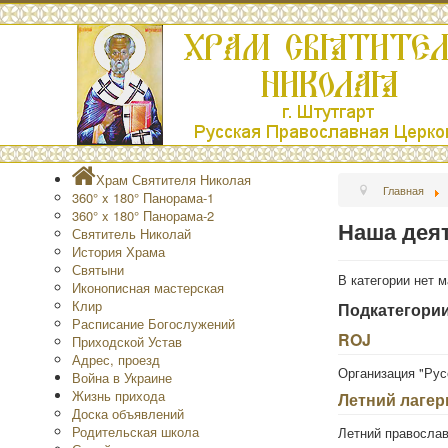
Храм Святителя Николая
Главная
360° x 180° Панорама-1
360° x 180° Панорама-2
Наша дея
Святитель Николай
История Храма
Святыни
В категории нет 
Иконописная мастерская
Клир
Подкатегори
Расписание Богослужений
ROJ
Приходской Устав
Адрес, проезд
Организация "Рус
Война в Украине
Жизнь прихода
Летний лагер
Доска объявлений
Родительская школа
Летний православ