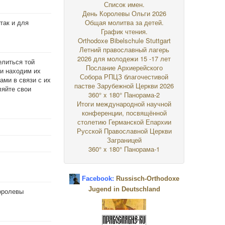
Список имен.
День Королевы Ольги 2026
так и для
Общая молитва за детей.
График чтения.
Orthodoxe Bibelschule Stuttgart
Летний православный лагерь
2026 для молодежи 15 -17 лет
елиться той
Послание Архиерейского
и находим их
Собора РПЦЗ благочестивой
ами в связи с их
пастве Зарубежной Церкви 2026
ляйте свои
360° x 180° Панорама-2
Итоги международной научной
конференции, посвящённой
столетию Германской Епархии
Русской Православной Церкви
Заграницей
360° x 180° Панорама-1
Facebook:
Russisch-Orthodoxe
Jugend in Deutschland
оролевы