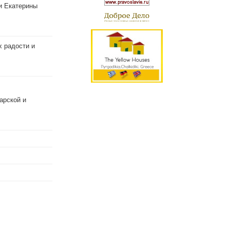
и Екатерины
х радости и
арской и