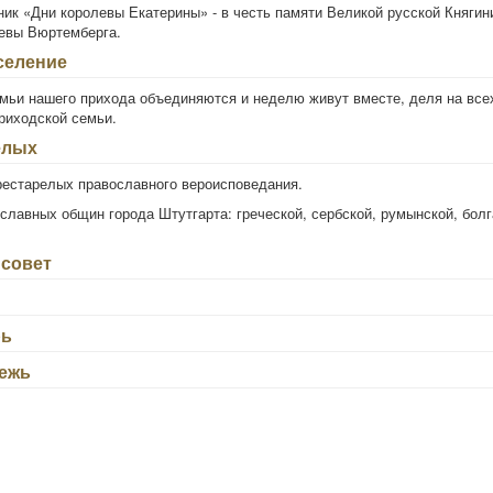
ик «Дни королевы Екатерины» - в честь памяти Великой русской Княгин
евы Вюртемберга.
селение
емьи нашего прихода объединяются и неделю живут вместе, деля на все
риходской семьи.
елых
рестарелых православного вероисповедания.
славных общин города Штутгарта: греческой, сербской, румынской, болг
совет
рь
ежь