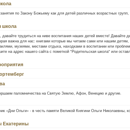
школа
 занятия по Закону Божьему как для детей различных возрастных групп, 
я школа
, давайте трудиться на ниве воспитания наших детей вместе! Давайте д
рая важна для нас: книгами которые мы читаем сами или нашим детям, 
аклями, музеями, местами отдыха, находками в воспитании или проблем
ите на адрес нашего сайта с пометкой "Родительская школа" или остав
роприятия
юртемберг
ва
ершаем паломничества на Святую Землю, Афон, Венецию и другие.
ик «Дни Ольги» - в честь памяти Великой Княгини Ольги Николаевны, к
ы Екатерины