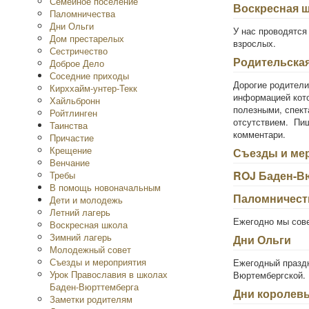
Семейное поселение
Воскресная 
Паломничества
Дни Ольги
У нас проводятся
Дом престарелых
взрослых.
Сестричество
Родительска
Доброе Дело
Соседние приходы
Дорогие родители
Кирххайм-унтер-Текк
информацией кото
Хайльбронн
полезными, спект
Ройтлинген
отсутствием. Пиш
Таинства
комментари.
Причастие
Крещение
Съезды и ме
Венчание
ROJ Баден-В
Требы
В помощь новоначальным
Паломничест
Дети и молодежь
Летний лагерь
Ежегодно мы сов
Воскресная школа
Зимний лагерь
Дни Ольги
Молодежный совет
Съезды и мероприятия
Ежегодный праздн
Урок Православия в школах
Вюртембергской.
Баден-Вюрттемберга
Дни королев
Заметки родителям