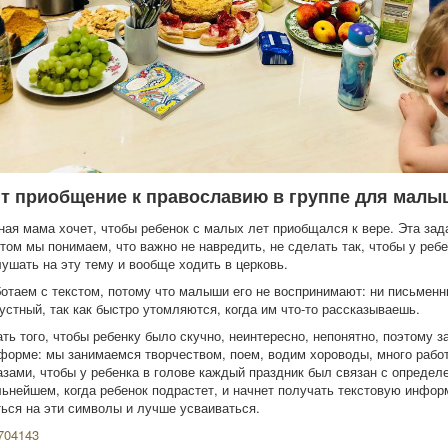
ит приобщение к православию в группе для малы
ая мама хочет, чтобы ребенок с малых лет приобщался к вере. Эта зада
этом мы понимаем, что важно не навредить, не сделать так, чтобы у реб
лушать на эту тему и вообще ходить в церковь.
отаем с текстом, потому что малыши его не воспринимают: ни письменны
устный, так как быстро утомляются, когда им что-то рассказываешь.
ть того, чтобы ребенку было скучно, неинтересно, непонятно, поэтому з
 форме: мы занимаемся творчеством, поем, водим хороводы, много рабо
зами, чтобы у ребенка в голове каждый праздник был связан с опреде
ьнейшем, когда ребенок подрастет, и начнет получать текстовую инфор
ься на эти символы и лучше усваиваться.