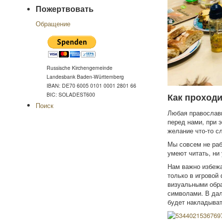
Пожертвовать
Обращение
Russische Kirchengemeinde
Landesbank Baden-Württemberg
IBAN: DE70 6005 0101 0001 2801 66
BIC: SOLADEST600
Как проход
Поиск
Любая православн
перед нами, при 
желание что-то с
Мы совсем не раб
умеют читать, ни 
Нам важно избежа
только в игровой
визуальными обра
символами. В дал
будет накладыват