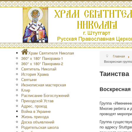
Храм Святителя Николая
Главная
360° x 180° Панорама-1
Воскресная групп
360° x 180° Панорама-2
Святитель Николай
Таинства
История Храма
Святыни
Иконописная мастерская
Воскресная 
Клир
Расписание Богослужений
Приходской Устав
Группа «Именинни
Адрес, проезд
Многие ребята и 
Война в Украине
проводят меропри
Жизнь прихода
Группа существуе
Доска объявлений
по адресу Stuttga
Родительская школа