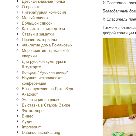
Детская книжная полка
И Спаситель преб
O проекте
Благодатный дом
Литературная комиссия
Малый список
И Спаситель преб
Большой список
Также мы отмечае
Как читать книги детям
доброй традиции 
Статьи и заметки
Прочие материалы
400-летие дома Романовых
Мероприятия Германской
епархии
Дни русской культуры в
Штутгарте
Концерт "Русский вечер"
Научная историческая
конференция
Богослужение на Ротенберг
Акафист
Экспозиция в храме
Выставка в Старом Замке
Фотогалерея
Видео
Аудио
Impressum
Datenschutzerklärung