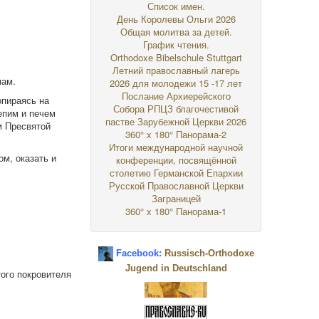
Список имен.
День Королевы Ольги 2026
Общая молитва за детей.
График чтения.
Orthodoxe Bibelschule Stuttgart
Летний православный лагерь
мам.
2026 для молодежи 15 -17 лет
Послание Архиерейского
опираясь на
Собора РПЦЗ благочестивой
епим и печем
пастве Зарубежной Церкви 2026
м Пресвятой
360° x 180° Панорама-2
Итоги международной научной
ом, оказать и
конференции, посвящённой
столетию Германской Епархии
Русской Православной Церкви
Заграницей
360° x 180° Панорама-1
.
Facebook:
Russisch-Orthodoxe
Jugend in Deutschland
ого покровителя