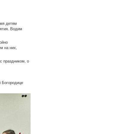
емя детям
нятия. Водим
ойно
м на них,
с праздником, о
й Богородице