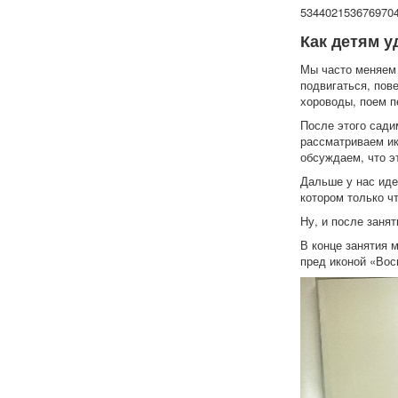
534402153676970
Как детям у
Мы часто меняем 
подвигаться, пов
хороводы, поем п
После этого сади
рассматриваем ик
обсуждаем, что эт
Дальше у нас идет
котором только чт
Ну, и после заня
В конце занятия 
пред иконой «Вос