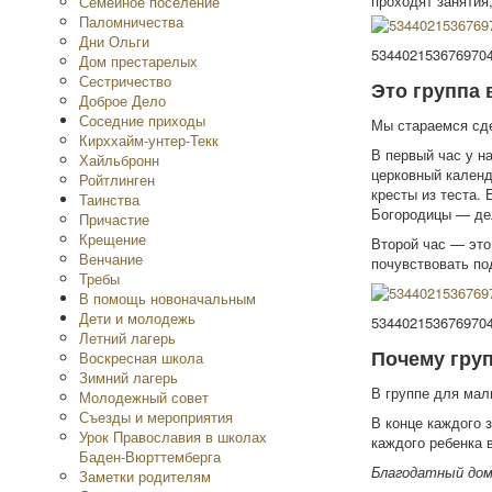
проходят занятия
Семейное поселение
Паломничества
Дни Ольги
534402153676970
Дом престарелых
Сестричество
Это группа 
Доброе Дело
Соседние приходы
Мы стараемся сде
Кирххайм-унтер-Текк
В первый час у н
Хайльбронн
церковный календ
Ройтлинген
кресты из теста.
Таинства
Богородицы — дел
Причастие
Крещение
Второй час — это
Венчание
почувствовать по
Требы
В помощь новоначальным
Дети и молодежь
534402153676970
Летний лагерь
Почему гру
Воскресная школа
Зимний лагерь
В группе для мал
Молодежный совет
Съезды и мероприятия
В конце каждого 
Урок Православия в школах
каждого ребенка в
Баден-Вюрттемберга
Благодатный дом
Заметки родителям