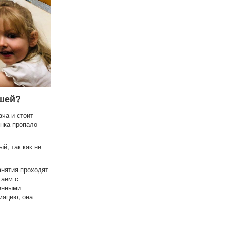
шей?
ча и стоит
енка пропало
й, так как не
анятия проходят
таем с
ленными
мацию, она