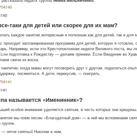
, рассказала педагог группы
Янина Мельниченко
.
4140
все-таки для детей или скорее для их мам?
лать каждое занятие интересным и полезным как для детей, так и для 
ас проходит запланированная программа для детей, которую я готовлю, 
арь. Например, если это Крестопоклонная неделя Великого поста, мы л
 Если подготовка к Рождеству — делаем пряники. Если Введение во Хра
аем свечи из воска.
 чаепитие, когда мамы могут поговорить друг с другом, поделиться опыт
ддержку, посмеяться. А дети, перекусив, — поиграть.
4141
ппа называется «Именинник»?
ышей особое внимание уделяется святым, в честь которых они крещены
занятия мы поем песню «Благодатный дом» — в ней мы вспоминаем свят
 группе.
 — отче святый Николае в нем,