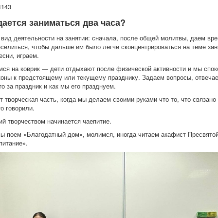
4143
дается заниматься два часа?
вид деятельности на занятии: сначала, после общей молитвы, даем вр
еселиться, чтобы дальше им было легче сконцентрироваться на теме за
есни, играем.
мся на коврик — дети отдыхают после физической активности и мы спок
оны к предстоящему или текущему празднику. Задаем вопросы, отвечае
о за праздник и как мы его празднуем.
 творческая часть, когда мы делаем своими руками что-то, что связано 
о говорили.
тий творчеством начинается чаепитие.
мы поем «Благодатный дом», молимся, иногда читаем акафист Пресвято
питание».