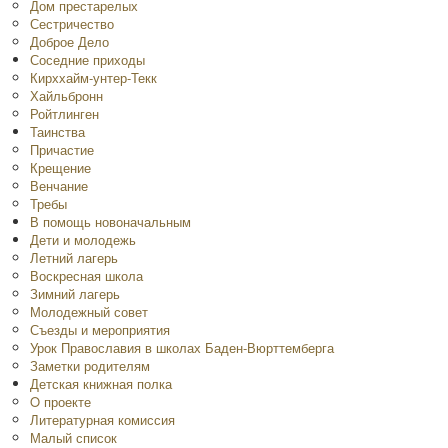
Дом престарелых
Сестричество
Доброе Дело
Соседние приходы
Кирххайм-унтер-Текк
Хайльбронн
Ройтлинген
Таинства
Причастие
Крещение
Венчание
Требы
В помощь новоначальным
Дети и молодежь
Летний лагерь
Воскресная школа
Зимний лагерь
Молодежный совет
Съезды и мероприятия
Урок Православия в школах Баден-Вюрттемберга
Заметки родителям
Детская книжная полка
O проекте
Литературная комиссия
Малый список