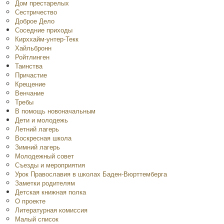
Дом престарелых
Сестричество
Доброе Дело
Соседние приходы
Кирххайм-унтер-Текк
Хайльбронн
Ройтлинген
Таинства
Причастие
Крещение
Венчание
Требы
В помощь новоначальным
Дети и молодежь
Летний лагерь
Воскресная школа
Зимний лагерь
Молодежный совет
Съезды и мероприятия
Урок Православия в школах Баден-Вюрттемберга
Заметки родителям
Детская книжная полка
O проекте
Литературная комиссия
Малый список