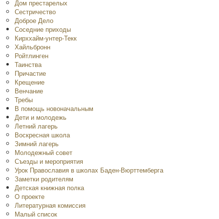
Дом престарелых
Сестричество
Доброе Дело
Соседние приходы
Кирххайм-унтер-Текк
Хайльбронн
Ройтлинген
Таинства
Причастие
Крещение
Венчание
Требы
В помощь новоначальным
Дети и молодежь
Летний лагерь
Воскресная школа
Зимний лагерь
Молодежный совет
Съезды и мероприятия
Урок Православия в школах Баден-Вюрттемберга
Заметки родителям
Детская книжная полка
O проекте
Литературная комиссия
Малый список